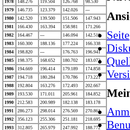
1978
148.276
119.504
126.768
98.530
1979
146.735
123.379
142.026
---
Ansi
1980
142.520
139.500
151.506
147.943
1981
166.430
163.394
158.981
171.266
Seite
1982
164.467
---
146.094
142.519
1983
160.300
188.136
177.224
166.338
Disk
1984
198.820
---
176.763
196.941
Quel
1985
198.375
168.652
180.702
183.072
1986
194.669
196.414
179.189
174.858
Vers
1987
194.718
180.284
170.786
173.221
1988
192.804
163.276
172.493
202.667
Mei
1989
193.530
171.011
205.961
184.852
1990
212.583
200.989
182.138
183.178
Anm
1991
286.273
298.014
276.569
270.861
1992
356.123
255.306
251.181
218.695
Benu
1993
312.805
265.979
247.992
188.772