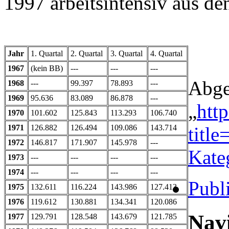
1997 arbeitsintensiv aus d
Jahr
1. Quartal
2. Quartal
3. Quartal
4. Quartal
1967
(kein BB)
---
---
---
Abge
1968
---
99.397
78.893
---
1969
95.636
83.089
86.878
---
„
htt
1970
101.602
125.843
113.293
106.740
1971
126.882
126.494
109.086
143.714
titl
1972
146.817
171.907
145.978
---
Kate
1973
---
---
---
---
1974
---
---
---
---
Publ
1975
132.611
116.224
143.986
127.413
1976
119.612
130.881
134.341
120.086
Nav
1977
129.791
128.548
143.679
121.785