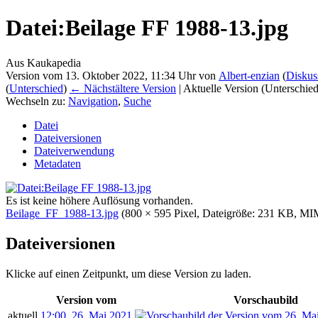
Datei:Beilage FF 1988-13.jpg
Aus Kaukapedia
Version vom 13. Oktober 2022, 11:34 Uhr von
Albert-enzian
(
Diskus
(
Unterschied
)
← Nächstältere Version
| Aktuelle Version (Unterschie
Wechseln zu:
Navigation
,
Suche
Datei
Dateiversionen
Dateiverwendung
Metadaten
Es ist keine höhere Auflösung vorhanden.
Beilage_FF_1988-13.jpg
‎
(800 × 595 Pixel, Dateigröße: 231 KB, M
Dateiversionen
Klicke auf einen Zeitpunkt, um diese Version zu laden.
Version vom
Vorschaubild
aktuell
12:00, 26. Mai 2021