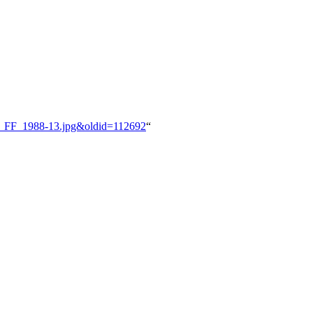
age_FF_1988-13.jpg&oldid=112692
“