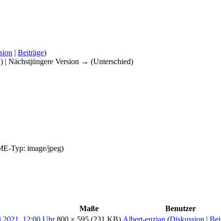
sion
|
Beiträge
)
d) | Nächstjüngere Version → (Unterschied)
IME-Typ:
image/jpeg
)
Maße
Benutzer
800 × 595
(231 KB)
Albert-enzian
(
Diskussion
|
Bei