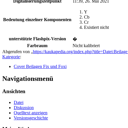
Digitalisierungszeitpunkt
11:39, 26. Mai 2021
Y
Cb
Bedeutung einzelner Komponenten
Cr
Existiert nicht
unterstützte Flashpix-Version
�
Farbraum
Nicht kalibriert
Abgerufen von „
https://kaukapedia.org/index.php?title=Datei:Beil
Kategorie
:
Cover Beilagen Fix und Foxi
Navigationsmenü
Ansichten
Datei
Diskussion
Quelltext anzeigen
Versionsgeschichte