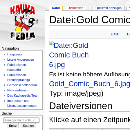
Datei
Diskussion
Quelltext anzeigen
Datei:Gold Comic
Wechseln zu:
Navigation
,
Suche
Datei
D
Navigation
Hauptseite
Letzte Änderungen
Publikationen
(deutsch)
Es ist keine höhere Auflösun
Publikationen
(fremdsprachig)
Gold_Comic_Buch_6.jp
Gemeinschaftsportal
FF-Fan-Forum
Typ:
image/jpeg
)
Das Kaukapedia Team
Impressum und
Dateiversionen
Lizenzbestimmungen
Suche
Klicke auf einen Zeitpun