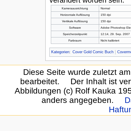
verändert worden sein.
Kameraausrichtung
Normal
Horizontale Auflösung
150 dpi
Vertikale Auflösung
150 dpi
Software
Adobe Photoshop Ele
Speicherzeitpunkt
12:14, 29. Sep. 2007
Farbraum
Nicht kalibriert
Kategorien
:
Cover Gold Comic Buch
Covermo
Diese Seite wurde zuletzt am
bearbeitet.
Der Inhalt ist ve
Abbildungen (c) Rolf Kauka 19
anders angegeben.
D
Haftu