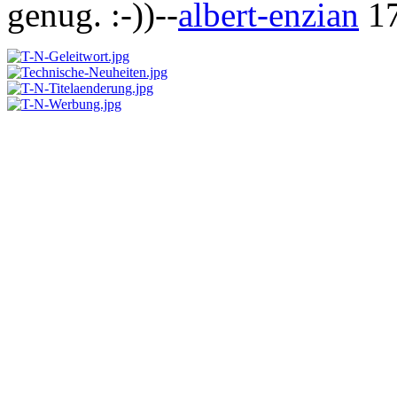
genug. :-))--
albert-enzian
17