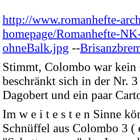
http://www.romanhefte-arc
homepage/Romanhefte-NK-
ohneBalk.jpg
--
Brisanzbre
Stimmt, Colombo war kein
beschränkt sich in der Nr. 3
Dagobert und ein paar Cart
Im w e i t e s t e n Sinne k
Schnüffel aus Colombo 3 ( er