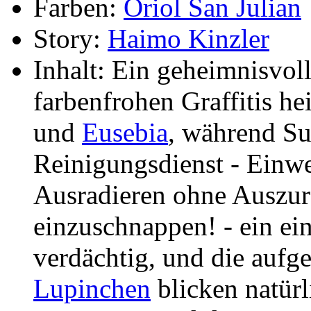
Farben:
Oriol San Julian
Story:
Haimo Kinzler
Inhalt: Ein geheimnisvol
farbenfrohen Graffitis h
und
Eusebia
, während S
Reinigungsdienst - Einw
Ausradieren ohne Auszur
einzuschnappen! - ein ei
verdächtig, und die auf
Lupinchen
blicken natürl