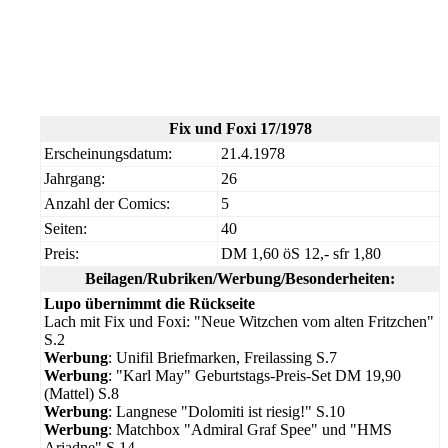
Fix und Foxi 17/1978
Erscheinungsdatum:
21.4.1978
Jahrgang:
26
Anzahl der Comics:
5
Seiten:
40
Preis:
DM 1,60 öS 12,- sfr 1,80
Beilagen/Rubriken/Werbung/Besonderheiten:
Lupo übernimmt die Rückseite
Lach mit Fix und Foxi: "Neue Witzchen vom alten Fritzchen"
S.2
Werbung
: Unifil Briefmarken, Freilassing S.7
Werbung
: "Karl May" Geburtstags-Preis-Set DM 19,90
(Mattel) S.8
Werbung
: Langnese "Dolomiti ist riesig!" S.10
Werbung
: Matchbox "Admiral Graf Spee" und "HMS
Ariadne" S.14