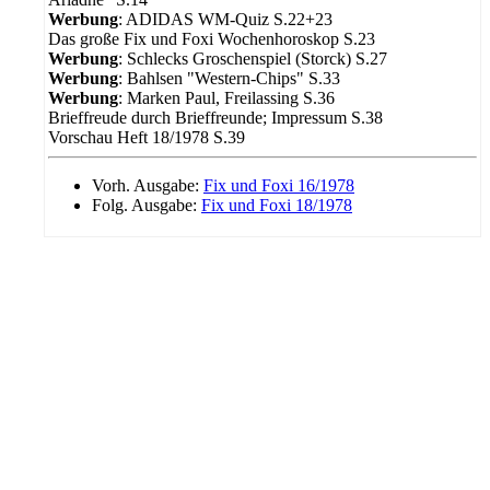
Werbung
: ADIDAS WM-Quiz S.22+23
Das große Fix und Foxi Wochenhoroskop S.23
Werbung
: Schlecks Groschenspiel (Storck) S.27
Werbung
: Bahlsen "Western-Chips" S.33
Werbung
: Marken Paul, Freilassing S.36
Brieffreude durch Brieffreunde; Impressum S.38
Vorschau Heft 18/1978 S.39
Vorh. Ausgabe:
Fix und Foxi 16/1978
Folg. Ausgabe:
Fix und Foxi 18/1978