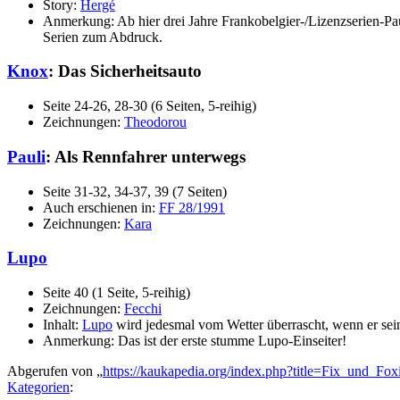
Story:
Hergé
Anmerkung: Ab hier drei Jahre Frankobelgier-/Lizenzserien-Pa
Serien zum Abdruck.
Knox
: Das Sicherheitsauto
Seite 24-26, 28-30 (6 Seiten, 5-reihig)
Zeichnungen:
Theodorou
Pauli
: Als Rennfahrer unterwegs
Seite 31-32, 34-37, 39 (7 Seiten)
Auch erschienen in:
FF 28/1991
Zeichnungen:
Kara
Lupo
Seite 40 (1 Seite, 5-reihig)
Zeichnungen:
Fecchi
Inhalt:
Lupo
wird jedesmal vom Wetter überrascht, wenn er seine
Anmerkung: Das ist der erste stumme Lupo-Einseiter!
Abgerufen von „
https://kaukapedia.org/index.php?title=Fix_und_F
Kategorien
: