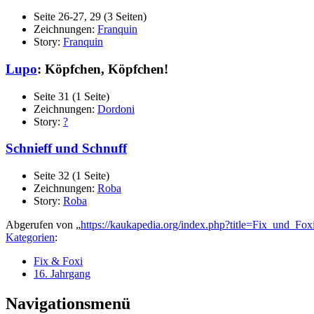
Seite 26-27, 29 (3 Seiten)
Zeichnungen:
Franquin
Story:
Franquin
Lupo
: Köpfchen, Köpfchen!
Seite 31 (1 Seite)
Zeichnungen:
Dordoni
Story:
?
Schnieff und Schnuff
Seite 32 (1 Seite)
Zeichnungen:
Roba
Story:
Roba
Abgerufen von „
https://kaukapedia.org/index.php?title=Fix_und_F
Kategorien
:
Fix & Foxi
16. Jahrgang
Navigationsmenü