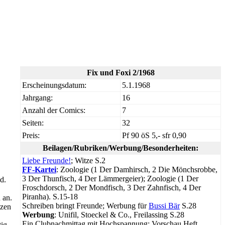
Fix und Foxi 2/1968
Erscheinungsdatum:
5.1.1968
Jahrgang:
16
Anzahl der Comics:
7
Seiten:
32
Preis:
Pf 90 öS 5,- sfr 0,90
Beilagen/Rubriken/Werbung/Besonderheiten:
Liebe Freunde!
; Witze S.2
FF-Kartei
: Zoologie (1 Der Damhirsch, 2 Die Mönchsrobbe,
3 Der Thunfisch, 4 Der Lämmergeier); Zoologie (1 Der
d.
Froschdorsch, 2 Der Mondfisch, 3 Der Zahnfisch, 4 Der
Piranha). S.15-18
 an.
Schreiben bringt Freunde; Werbung für
Bussi Bär
S.28
tzen
Werbung
: Unifil, Stoeckel & Co., Freilassing S.28
Ein Clubnachmittag mit Hochspannung; Vorschau Heft
tig