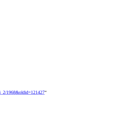
oxi_2/1968&oldid=121427
“