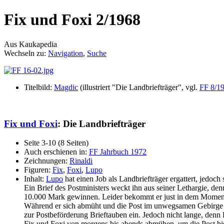
Fix und Foxi 2/1968
Aus Kaukapedia
Wechseln zu:
Navigation
,
Suche
Titelbild:
Magdic
(illustriert "Die Landbriefträger", vgl.
FF 8/1
Fix und Foxi
: Die Landbriefträger
Seite 3-10 (8 Seiten)
Auch erschienen in:
FF Jahrbuch 1972
Zeichnungen:
Rinaldi
Figuren:
Fix
,
Foxi
,
Lupo
Inhalt:
Lupo
hat einen Job als Landbriefträger ergattert, jedoch 
Ein Brief des Postministers weckt ihn aus seiner Lethargie, de
10.000 Mark gewinnen. Leider bekommt er just in dem Mome
Während er sich abmüht und die Post im unwegsamen Gebirge au
zur Postbeförderung Brieftauben ein. Jedoch nicht lange, denn
Fix und Foxi von morgens bis abends abmühen, um die Post bis i