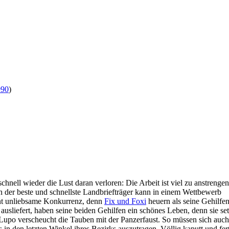
990
)
schnell wieder die Lust daran verloren: Die Arbeit ist viel zu anstrengen
nn der beste und schnellste Landbriefträger kann in einem Wettbewerb
nt unliebsame Konkurrenz, denn
Fix und Foxi
heuern als seine Gehilfen
sliefert, haben seine beiden Gehilfen ein schönes Leben, denn sie se
 Lupo verscheucht die Tauben mit der Panzerfaust. So müssen sich auch
n den letzten Winkel ihres Bezirks auszutragen. Völlig kaputt und fer