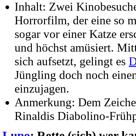
Inhalt: Zwei Kinobesuc
Horrorfilm, der eine so m
sogar vor einer Katze ers
und höchst amüsiert. Mit
sich aufsetzt, gelingt es
D
Jüngling doch noch eine
einzujagen.
Anmerkung: Dem Zeichens
Rinaldis Diabolino-Früh
Lupo
: Rette (sich) wer k