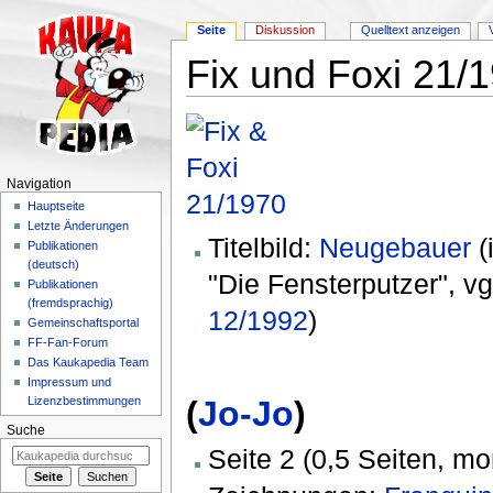
Seite
Diskussion
Quelltext anzeigen
Fix und Foxi 21/
Wechseln zu:
Navigation
,
Suche
Navigation
Hauptseite
Letzte Änderungen
Titelbild:
Neugebauer
(i
Publikationen
(deutsch)
"Die Fensterputzer", vg
Publikationen
(fremdsprachig)
12/1992
)
Gemeinschaftsportal
FF-Fan-Forum
Das Kaukapedia Team
Impressum und
(
Jo-Jo
)
Lizenzbestimmungen
Suche
Seite 2 (0,5 Seiten, m