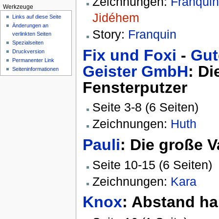
Zeichnungen:
Franquin
Werkzeuge
Jidéhem
Links auf diese Seite
Änderungen an
Story:
Franquin
verlinkten Seiten
Spezialseiten
Fix und Foxi
-
Gut
Druckversion
Permanenter Link
Geister GmbH
: Di
Seiten­informationen
Fensterputzer
Seite 3-8 (6 Seiten)
Zeichnungen:
Huth
Pauli
: Die große 
Seite 10-15 (6 Seiten)
Zeichnungen:
Kara
Knox
: Abstand ha