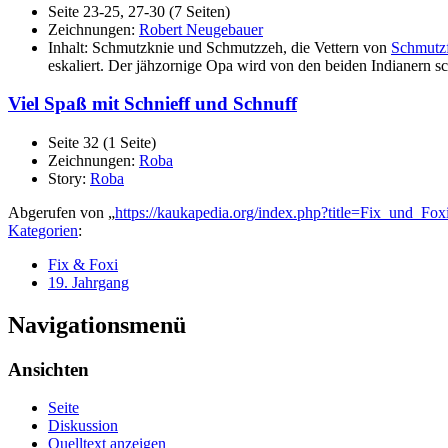
Seite 23-25, 27-30 (7 Seiten)
Zeichnungen:
Robert Neugebauer
Inhalt: Schmutzknie und Schmutzzeh, die Vettern von
Schmutz
eskaliert. Der jähzornige Opa wird von den beiden Indianern sch
Viel Spaß mit Schnieff und Schnuff
Seite 32 (1 Seite)
Zeichnungen:
Roba
Story:
Roba
Abgerufen von „
https://kaukapedia.org/index.php?title=Fix_und_F
Kategorien
:
Fix & Foxi
19. Jahrgang
Navigationsmenü
Ansichten
Seite
Diskussion
Quelltext anzeigen