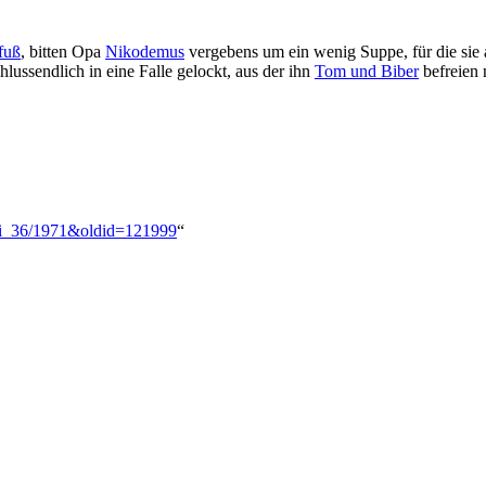
fuß
, bitten Opa
Nikodemus
vergebens um ein wenig Suppe, für die sie 
lussendlich in eine Falle gelockt, aus der ihn
Tom und Biber
befreien 
oxi_36/1971&oldid=121999
“