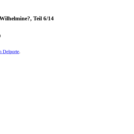
 Wilhelmine?, Teil 6/14
)
n Delporte
.