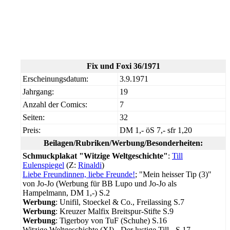
Fix und Foxi 36/1971
Erscheinungsdatum:
3.9.1971
Jahrgang:
19
Anzahl der Comics:
7
Seiten:
32
Preis:
DM 1,- öS 7,- sfr 1,20
Beilagen/Rubriken/Werbung/Besonderheiten:
Schmuckplakat "Witzige Weltgeschichte"
:
Till
Eulenspiegel
(Z:
Rinaldi
)
Liebe Freundinnen, liebe Freunde!
; "Mein heisser Tip (3)"
von Jo-Jo (Werbung für BB Lupo und Jo-Jo als
Hampelmann, DM 1,-) S.2
Werbung
: Unifil, Stoeckel & Co., Freilassing S.7
Werbung
: Kreuzer Malfix Breitspur-Stifte S.9
Werbung
: Tigerboy von TuF (Schuhe) S.16
Witzige Weltgeschichte (XI) - Der lustige Till - S.17