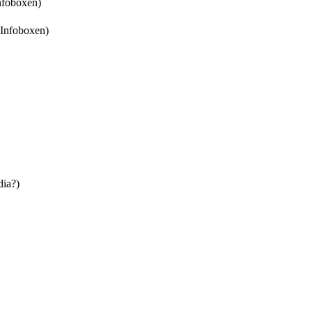
nfoboxen
)
 Infoboxen
)
dia?
)