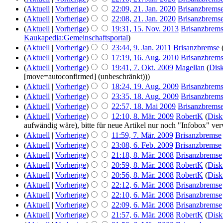
(
Aktuell
|
Vorherige
)
22:09, 21. Jan. 2020
‎
Brisanzbrems
(
Aktuell
|
Vorherige
)
22:08, 21. Jan. 2020
‎
Brisanzbrems
(
Aktuell
|
Vorherige
)
19:31, 15. Nov. 2013
‎
Brisanzbrem
Kaukapedia:Gemeinschaftsportal
)
(
Aktuell
|
Vorherige
)
23:44, 9. Jan. 2011
‎
Brisanzbremse
(
Aktuell
|
Vorherige
)
17:19, 16. Aug. 2010
‎
Brisanzbrem
(
Aktuell
|
Vorherige
)
19:41, 7. Okt. 2009
‎
Magellan
(
Disk
[move=autoconfirmed] (unbeschränkt)))
(
Aktuell
|
Vorherige
)
18:24, 19. Aug. 2009
‎
Brisanzbrem
(
Aktuell
|
Vorherige
)
23:35, 18. Aug. 2009
‎
Brisanzbrem
(
Aktuell
|
Vorherige
)
22:57, 18. Mai 2009
‎
Brisanzbrems
(
Aktuell
|
Vorherige
)
12:10, 8. Mär. 2009
‎
RobertK
(
Disk
aufwändig wäre), bitte für neue Artikel nur noch "Infobox" ve
(
Aktuell
|
Vorherige
)
11:59, 7. Mär. 2009
‎
Brisanzbremse
(
Aktuell
|
Vorherige
)
23:08, 6. Feb. 2009
‎
Brisanzbremse
(
Aktuell
|
Vorherige
)
21:18, 8. Mär. 2008
‎
Brisanzbremse
(
Aktuell
|
Vorherige
)
20:59, 8. Mär. 2008
‎
RobertK
(
Disk
(
Aktuell
|
Vorherige
)
20:56, 8. Mär. 2008
‎
RobertK
(
Disk
(
Aktuell
|
Vorherige
)
22:12, 6. Mär. 2008
‎
Brisanzbremse
(
Aktuell
|
Vorherige
)
22:10, 6. Mär. 2008
‎
Brisanzbremse
(
Aktuell
|
Vorherige
)
22:09, 6. Mär. 2008
‎
Brisanzbremse
(
Aktuell
|
Vorherige
)
21:57, 6. Mär. 2008
‎
RobertK
(
Disk