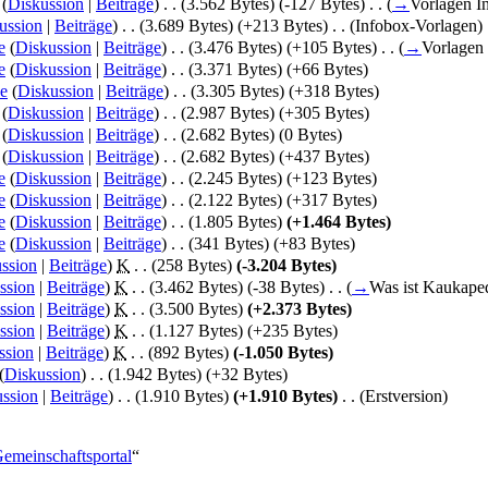
(
Diskussion
|
Beiträge
)
‎
. .
(3.562 Bytes)
(-127 Bytes)
‎
. .
(
→
Vorlagen I
ussion
|
Beiträge
)
‎
. .
(3.689 Bytes)
(+213 Bytes)
‎
. .
(Infobox-Vorlagen)
e
(
Diskussion
|
Beiträge
)
‎
. .
(3.476 Bytes)
(+105 Bytes)
‎
. .
(
→
Vorlagen
e
(
Diskussion
|
Beiträge
)
‎
. .
(3.371 Bytes)
(+66 Bytes)
e
(
Diskussion
|
Beiträge
)
‎
. .
(3.305 Bytes)
(+318 Bytes)
(
Diskussion
|
Beiträge
)
‎
. .
(2.987 Bytes)
(+305 Bytes)
(
Diskussion
|
Beiträge
)
‎
. .
(2.682 Bytes)
(0 Bytes)
(
Diskussion
|
Beiträge
)
‎
. .
(2.682 Bytes)
(+437 Bytes)
e
(
Diskussion
|
Beiträge
)
‎
. .
(2.245 Bytes)
(+123 Bytes)
e
(
Diskussion
|
Beiträge
)
‎
. .
(2.122 Bytes)
(+317 Bytes)
e
(
Diskussion
|
Beiträge
)
‎
. .
(1.805 Bytes)
(+1.464 Bytes)
e
(
Diskussion
|
Beiträge
)
‎
. .
(341 Bytes)
(+83 Bytes)
ssion
|
Beiträge
)
‎
K
. .
(258 Bytes)
(-3.204 Bytes)
ssion
|
Beiträge
)
‎
K
. .
(3.462 Bytes)
(-38 Bytes)
‎
. .
(
→
Was ist Kaukape
ssion
|
Beiträge
)
‎
K
. .
(3.500 Bytes)
(+2.373 Bytes)
ssion
|
Beiträge
)
‎
K
. .
(1.127 Bytes)
(+235 Bytes)
ssion
|
Beiträge
)
‎
K
. .
(892 Bytes)
(-1.050 Bytes)
(
Diskussion
)
‎
. .
(1.942 Bytes)
(+32 Bytes)
ssion
|
Beiträge
)
‎
. .
(1.910 Bytes)
(+1.910 Bytes)
‎
. .
(Erstversion)
Gemeinschaftsportal
“