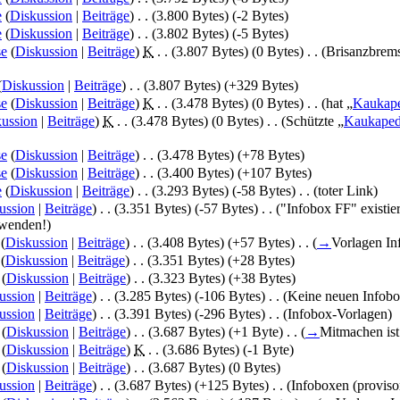
e
(
Diskussion
|
Beiträge
)
‎
. .
(3.800 Bytes)
(-2 Bytes)
e
(
Diskussion
|
Beiträge
)
‎
. .
(3.802 Bytes)
(-5 Bytes)
se
(
Diskussion
|
Beiträge
)
‎
K
. .
(3.807 Bytes)
(0 Bytes)
‎
. .
(Brisanzbrems
(
Diskussion
|
Beiträge
)
‎
. .
(3.807 Bytes)
(+329 Bytes)
se
(
Diskussion
|
Beiträge
)
‎
K
. .
(3.478 Bytes)
(0 Bytes)
‎
. .
(hat „
Kaukape
ussion
|
Beiträge
)
‎
K
. .
(3.478 Bytes)
(0 Bytes)
‎
. .
(Schützte „
Kaukapedi
se
(
Diskussion
|
Beiträge
)
‎
. .
(3.478 Bytes)
(+78 Bytes)
se
(
Diskussion
|
Beiträge
)
‎
. .
(3.400 Bytes)
(+107 Bytes)
e
(
Diskussion
|
Beiträge
)
‎
. .
(3.293 Bytes)
(-58 Bytes)
‎
. .
(toter Link)
ussion
|
Beiträge
)
‎
. .
(3.351 Bytes)
(-57 Bytes)
‎
. .
("Infobox FF" existie
rwenden!)
(
Diskussion
|
Beiträge
)
‎
. .
(3.408 Bytes)
(+57 Bytes)
‎
. .
(
→
Vorlagen In
(
Diskussion
|
Beiträge
)
‎
. .
(3.351 Bytes)
(+28 Bytes)
(
Diskussion
|
Beiträge
)
‎
. .
(3.323 Bytes)
(+38 Bytes)
ussion
|
Beiträge
)
‎
. .
(3.285 Bytes)
(-106 Bytes)
‎
. .
(Keine neuen Infobo
ussion
|
Beiträge
)
‎
. .
(3.391 Bytes)
(-296 Bytes)
‎
. .
(Infobox-Vorlagen)
(
Diskussion
|
Beiträge
)
‎
. .
(3.687 Bytes)
(+1 Byte)
‎
. .
(
→
Mitmachen ist
(
Diskussion
|
Beiträge
)
‎
K
. .
(3.686 Bytes)
(-1 Byte)
(
Diskussion
|
Beiträge
)
‎
. .
(3.687 Bytes)
(0 Bytes)
ussion
|
Beiträge
)
‎
. .
(3.687 Bytes)
(+125 Bytes)
‎
. .
(Infoboxen (proviso