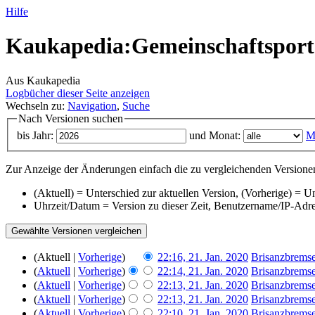
Hilfe
Kaukapedia:Gemeinschaftsporta
Aus Kaukapedia
Logbücher dieser Seite anzeigen
Wechseln zu:
Navigation
,
Suche
Nach Versionen suchen
bis Jahr:
und Monat:
M
Zur Anzeige der Änderungen einfach die zu vergleichenden Versionen
(Aktuell) = Unterschied zur aktuellen Version, (Vorherige) = U
Uhrzeit/Datum = Version zu dieser Zeit, Benutzername/IP-Adr
(Aktuell |
Vorherige
)
22:16, 21. Jan. 2020
‎
Brisanzbrems
(
Aktuell
|
Vorherige
)
22:14, 21. Jan. 2020
‎
Brisanzbrems
(
Aktuell
|
Vorherige
)
22:13, 21. Jan. 2020
‎
Brisanzbrems
(
Aktuell
|
Vorherige
)
22:13, 21. Jan. 2020
‎
Brisanzbrems
(
Aktuell
|
Vorherige
)
22:10, 21. Jan. 2020
‎
Brisanzbrems