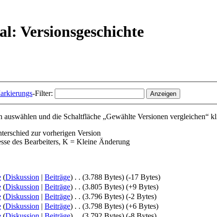
l: Versionsgeschichte
arkierungs
-Filter:
 auswählen und die Schaltfläche „Gewählte Versionen vergleichen“ kl
nterschied zur vorherigen Version
esse des Bearbeiters, K = Kleine Änderung
e
(
Diskussion
|
Beiträge
)
‎
. .
(3.788 Bytes)
(-17 Bytes)
e
(
Diskussion
|
Beiträge
)
‎
. .
(3.805 Bytes)
(+9 Bytes)
e
(
Diskussion
|
Beiträge
)
‎
. .
(3.796 Bytes)
(-2 Bytes)
e
(
Diskussion
|
Beiträge
)
‎
. .
(3.798 Bytes)
(+6 Bytes)
e
(
Diskussion
|
Beiträge
)
‎
. .
(3.792 Bytes)
(-8 Bytes)