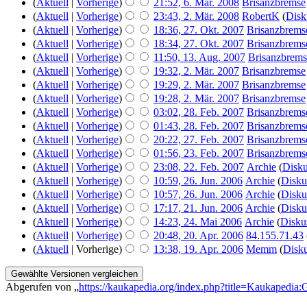
(
Aktuell
|
Vorherige
)
21:52, 6. Mär. 2008
‎
Brisanzbremse
(
Aktuell
|
Vorherige
)
23:43, 2. Mär. 2008
‎
RobertK
(
Disk
(
Aktuell
|
Vorherige
)
18:36, 27. Okt. 2007
‎
Brisanzbrems
(
Aktuell
|
Vorherige
)
18:34, 27. Okt. 2007
‎
Brisanzbrems
(
Aktuell
|
Vorherige
)
11:50, 13. Aug. 2007
‎
Brisanzbrems
(
Aktuell
|
Vorherige
)
19:32, 2. Mär. 2007
‎
Brisanzbremse
(
Aktuell
|
Vorherige
)
19:29, 2. Mär. 2007
‎
Brisanzbremse
(
Aktuell
|
Vorherige
)
19:28, 2. Mär. 2007
‎
Brisanzbremse
(
Aktuell
|
Vorherige
)
03:02, 28. Feb. 2007
‎
Brisanzbrems
(
Aktuell
|
Vorherige
)
01:43, 28. Feb. 2007
‎
Brisanzbrems
(
Aktuell
|
Vorherige
)
20:22, 27. Feb. 2007
‎
Brisanzbrems
(
Aktuell
|
Vorherige
)
01:56, 23. Feb. 2007
‎
Brisanzbrems
(
Aktuell
|
Vorherige
)
23:08, 22. Feb. 2007
‎
Archie
(
Disku
(
Aktuell
|
Vorherige
)
10:59, 26. Jun. 2006
‎
Archie
(
Disku
(
Aktuell
|
Vorherige
)
10:57, 26. Jun. 2006
‎
Archie
(
Disku
(
Aktuell
|
Vorherige
)
17:17, 21. Jun. 2006
‎
Archie
(
Disku
(
Aktuell
|
Vorherige
)
14:23, 24. Mai 2006
‎
Archie
(
Disku
(
Aktuell
|
Vorherige
)
20:48, 20. Apr. 2006
‎
84.155.71.43
(
Aktuell
| Vorherige)
13:38, 19. Apr. 2006
‎
Memm
(
Disku
Abgerufen von „
https://kaukapedia.org/index.php?title=Kaukapedia: