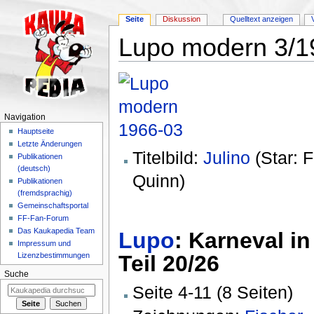
Seite
Diskussion
Quelltext anzeigen
Lupo modern 3/1
Wechseln zu:
Navigation
,
Suche
Navigation
Hauptseite
Letzte Änderungen
Titelbild:
Julino
(Star: 
Publikationen
(deutsch)
Quinn)
Publikationen
(fremdsprachig)
Gemeinschaftsportal
FF-Fan-Forum
Das Kaukapedia Team
Lupo
: Karneval in
Impressum und
Teil 20/26
Lizenzbestimmungen
Suche
Seite 4-11 (8 Seiten)