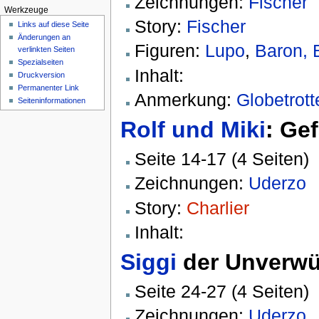
Zeichnungen:
Fischer
Werkzeuge
Story:
Fischer
Links auf diese Seite
Änderungen an
Figuren:
Lupo
,
Baron, 
verlinkten Seiten
Spezialseiten
Inhalt:
Druckversion
Permanenter Link
Anmerkung:
Globetrott
Seiten­informationen
Rolf und Miki
: Ge
Seite 14-17 (4 Seiten)
Zeichnungen:
Uderzo
Story:
Charlier
Inhalt:
Siggi
der Unverwüs
Seite 24-27 (4 Seiten)
Zeichnungen:
Uderzo