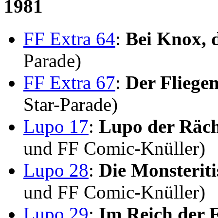
1981
FF Extra 64
:
Bei Knox, d
Parade)
FF Extra 67
:
Der Fliege
Star-Parade)
Lupo 17
:
Lupo der Räc
und FF Comic-Knüller)
Lupo 28
:
Die Monsteriti
und FF Comic-Knüller)
Lupo 29
:
Im Reich der 