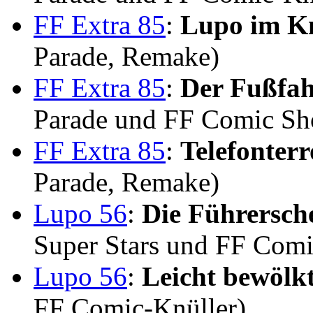
FF Extra 85
:
Lupo im K
Parade, Remake)
FF Extra 85
:
Der Fußfah
Parade und FF Comic Sh
FF Extra 85
:
Telefonterr
Parade, Remake)
Lupo 56
:
Die Führersch
Super Stars und FF Com
Lupo 56
:
Leicht bewölk
FF Comic-Knüller)