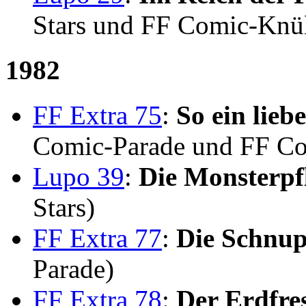
Stars und FF Comic-Knül
1982
FF Extra 75
:
So ein lie
Comic-Parade und FF C
Lupo 39
:
Die Monsterpf
Stars)
FF Extra 77
:
Die Schnu
Parade)
FF Extra 78
:
Der Erdfre