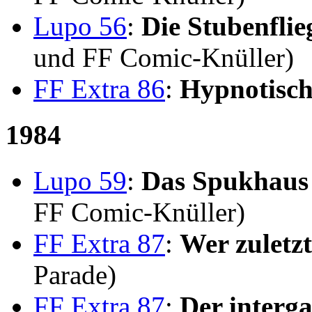
Lupo 56
:
Die Stubenflie
und FF Comic-Knüller)
FF Extra 86
:
Hypnotisc
1984
Lupo 59
:
Das Spukhaus
FF Comic-Knüller)
FF Extra 87
:
Wer zuletzt
Parade)
FF Extra 87
:
Der interga