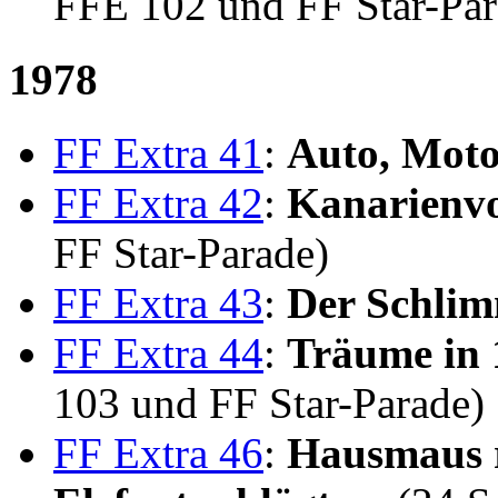
FFE 102 und FF Star-Par
1978
FF Extra 41
:
Auto, Moto
FF Extra 42
:
Kanarienvo
FF Star-Parade)
FF Extra 43
:
Der Schli
FF Extra 44
:
Träume in 
103 und FF Star-Parade)
FF Extra 46
:
Hausmaus r