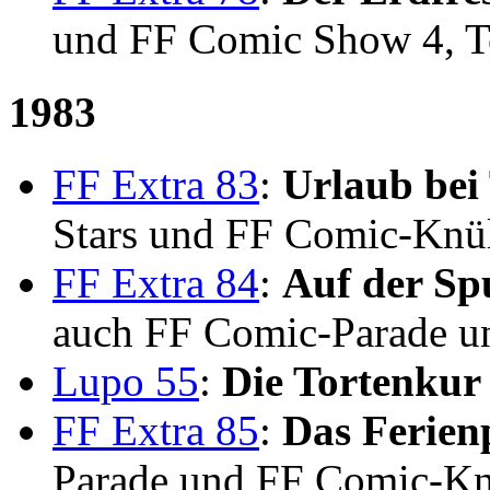
und FF Comic Show 4, Te
1983
FF Extra 83
:
Urlaub bei
Stars und FF Comic-Knül
FF Extra 84
:
Auf der Sp
auch FF Comic-Parade u
Lupo 55
:
Die Tortenkur
FF Extra 85
:
Das Ferien
Parade und FF Comic-Kn