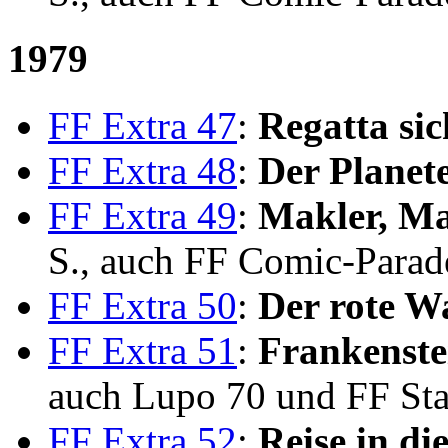
1979
FF Extra 47
:
Regatta sic
FF Extra 48
:
Der Planete
FF Extra 49
:
Makler, M
S., auch FF Comic-Parad
FF Extra 50
:
Der rote W
FF Extra 51
:
Frankenstei
auch Lupo 70 und FF Sta
FF Extra 52
:
Reise in die