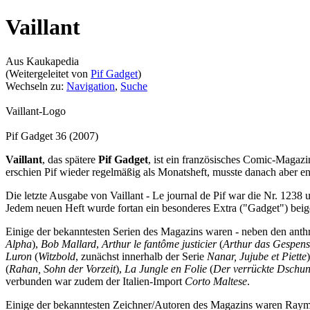
Vaillant
Aus Kaukapedia
(Weitergeleitet von
Pif Gadget
)
Wechseln zu:
Navigation
,
Suche
Vaillant-Logo
Pif Gadget 36 (2007)
Vaillant
, das spätere
Pif Gadget
, ist ein französisches Comic-Magaz
erschien Pif wieder regelmäßig als Monatsheft, musste danach aber e
Die letzte Ausgabe von Vaillant - Le journal de Pif war die Nr. 1238
Jedem neuen Heft wurde fortan ein besonderes Extra ("Gadget") beigel
Einige der bekanntesten Serien des Magazins waren - neben den an
Alpha
),
Bob Mallard
,
Arthur le fantôme justicier
(
Arthur das Gespens
Luron
(
Witzbold
, zunächst innerhalb der Serie
Nanar, Jujube et Piette
(
Rahan, Sohn der Vorzeit
),
La Jungle en Folie
(
Der verrückte Dschun
verbunden war zudem der Italien-Import
Corto Maltese
.
Einige der bekanntesten Zeichner/Autoren des Magazins waren Raym