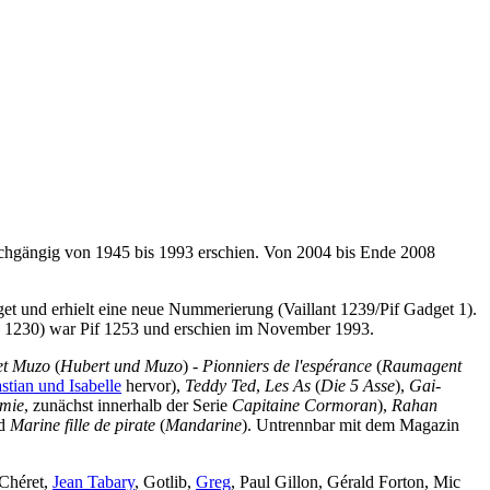
urchgängig von 1945 bis 1993 erschien. Von 2004 bis Ende 2008
get und erhielt eine neue Nummerierung (Vaillant 1239/Pif Gadget 1).
 Nr. 1230) war Pif 1253 und erschien im November 1993.
et Muzo
(
Hubert und Muzo
) -
Pionniers de l'espérance
(
Raumagent
stian und Isabelle
hervor),
Teddy Ted
,
Les As
(
Die 5 Asse
),
Gai-
emie
, zunächst innerhalb der Serie
Capitaine Cormoran
),
Rahan
nd
Marine fille de pirate
(
Mandarine
). Untrennbar mit dem Magazin
 Chéret,
Jean Tabary
, Gotlib,
Greg
, Paul Gillon, Gérald Forton, Mic