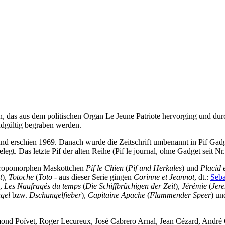
in, das aus dem politischen Organ Le Jeune Patriote hervorging und d
ndgültig begraben werden.
 und erschien 1969. Danach wurde die Zeitschrift umbenannt in Pif Gad
egt. Das letzte Pif der alten Reihe (Pif le journal, ohne Gadget seit
thropomorphen Maskottchen
Pif le Chien
(
Pif und Herkules
) und
Placid 
t
),
Totoche
(
Toto
- aus dieser Serie gingen
Corinne et Jeannot
, dt.:
Seba
),
Les Naufragés du temps
(
Die Schiffbrüchigen der Zeit
),
Jérémie
(
Jer
gel
bzw.
Dschungelfieber
),
Capitaine Apache
(
Flammender Speer
) u
ond Poïvet, Roger Lecureux, José Cabrero Arnal, Jean Cézard, André