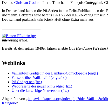
Delinx,
Christian Godard
, Pierre Tranchand, François Corteggiani, 
In Deutschland kamen die Pif-Serien in den Felix-Publikationen des 
übernahm. Letzteres hatte bereits 1971/72 der Kauka-Verlag für sei
Deutschland praktisch kein Kiosk-Heft ohne Extra mehr aus.
____________________
interesting trivia:
Bereits ab den späten 1940er Jahren erlebte
Das Hündchen Pif
seine 
Weblinks
Vaillant/Pif Gadget in der Lambiek-Comiclopedia (engl.)
Fanseite über Vaillant/Pif (engl./frz.)
Pif Gadget.net (frz.)
Webpräsenz des neuen Pif Gadget (frz.)
Über die kurzlebige Neuversion (frz.)
Abgerufen von „
https://kaukapedia.org/index.php?title=Vaillant&ol
Kategorie
: