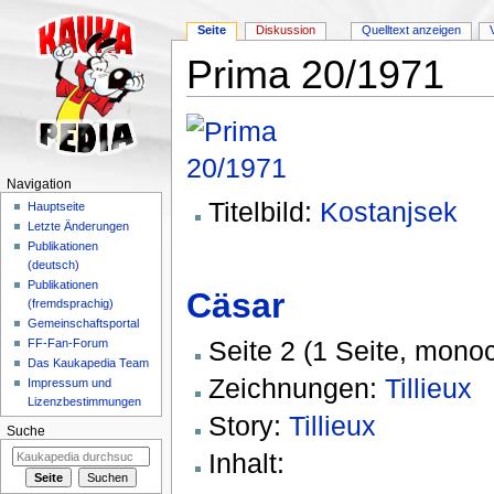
Seite
Diskussion
Quelltext anzeigen
Prima 20/1971
Wechseln zu:
Navigation
,
Suche
Navigation
Titelbild:
Kostanjsek
Hauptseite
Letzte Änderungen
Publikationen
(deutsch)
Publikationen
Cäsar
(fremdsprachig)
Gemeinschaftsportal
Seite 2 (1 Seite, mono
FF-Fan-Forum
Das Kaukapedia Team
Zeichnungen:
Tillieux
Impressum und
Lizenzbestimmungen
Story:
Tillieux
Suche
Inhalt: