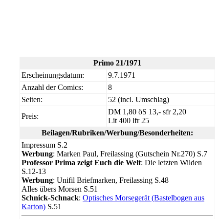
Primo 21/1971
Erscheinungsdatum:
9.7.1971
Anzahl der Comics:
8
Seiten:
52 (incl. Umschlag)
DM 1,80 öS 13,- sfr 2,20
Preis:
Lit 400 lfr 25
Beilagen/Rubriken/Werbung/Besonderheiten:
Impressum S.2
Werbung
: Marken Paul, Freilassing (Gutschein Nr.270) S.7
Professor Prima zeigt Euch die Welt
: Die letzten Wilden
S.12-13
Werbung
: Unifil Briefmarken, Freilassing S.48
Alles übers Morsen S.51
Schnick-Schnack
:
Optisches Morsegerät (Bastelbogen aus
Karton)
S.51