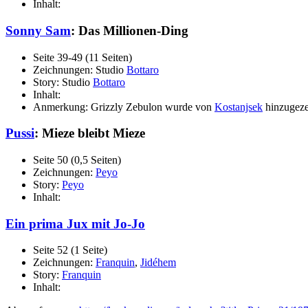
Inhalt:
Sonny Sam
: Das Millionen-Ding
Seite 39-49 (11 Seiten)
Zeichnungen: Studio
Bottaro
Story: Studio
Bottaro
Inhalt:
Anmerkung: Grizzly Zebulon wurde von
Kostanjsek
hinzugeze
Pussi
: Mieze bleibt Mieze
Seite 50 (0,5 Seiten)
Zeichnungen:
Peyo
Story:
Peyo
Inhalt:
Ein prima Jux mit Jo-Jo
Seite 52 (1 Seite)
Zeichnungen:
Franquin
,
Jidéhem
Story:
Franquin
Inhalt: