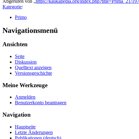
Abgerufen von „
https://kaukapedia.org/index.php?title=Prima_21/
Kategorie
:
Primo
Navigationsmenü
Ansichten
Seite
Diskussion
Quelltext anzeigen
Versionsgeschichte
Meine Werkzeuge
Anmelden
Benutzerkonto beantragen
Navigation
Hauptseite
Letzte Änderungen
Publikationen (deutsch)