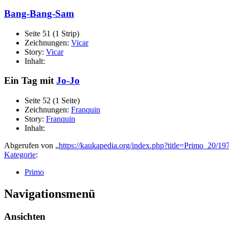
Bang-Bang-Sam
Seite 51 (1 Strip)
Zeichnungen:
Vicar
Story:
Vicar
Inhalt:
Ein Tag mit
Jo-Jo
Seite 52 (1 Seite)
Zeichnungen:
Franquin
Story:
Franquin
Inhalt:
Abgerufen von „
https://kaukapedia.org/index.php?title=Primo_20/
Kategorie
:
Primo
Navigationsmenü
Ansichten