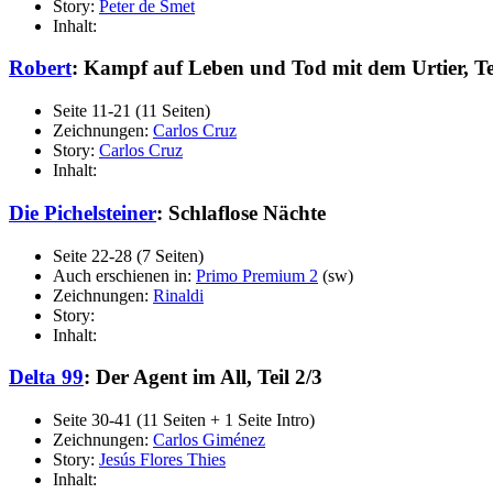
Story:
Peter de Smet
Inhalt:
Robert
: Kampf auf Leben und Tod mit dem Urtier, Tei
Seite 11-21 (11 Seiten)
Zeichnungen:
Carlos Cruz
Story:
Carlos Cruz
Inhalt:
Die Pichelsteiner
: Schlaflose Nächte
Seite 22-28 (7 Seiten)
Auch erschienen in:
Primo Premium 2
(sw)
Zeichnungen:
Rinaldi
Story:
Inhalt:
Delta 99
: Der Agent im All, Teil 2/3
Seite 30-41 (11 Seiten + 1 Seite Intro)
Zeichnungen:
Carlos Giménez
Story:
Jesús Flores Thies
Inhalt: