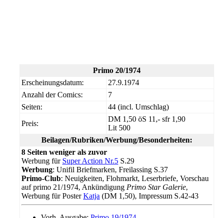
Primo 20/1974
Erscheinungsdatum:
27.9.1974
Anzahl der Comics:
7
Seiten:
44 (incl. Umschlag)
DM 1,50 öS 11,- sfr 1,90
Preis:
Lit 500
Beilagen/Rubriken/Werbung/Besonderheiten:
8 Seiten weniger als zuvor
Werbung für
Super Action Nr.5
S.29
Werbung
: Unifil Briefmarken, Freilassing S.37
Primo-Club
: Neuigkeiten, Flohmarkt, Leserbriefe, Vorschau
auf primo 21/1974, Ankündigung
Primo Star Galerie
,
Werbung für Poster
Katja
(DM 1,50), Impressum S.42-43
Vorh. Ausgabe:
Primo 19/1974