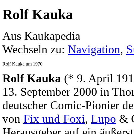
Rolf Kauka
Aus Kaukapedia
Wechseln zu:
Navigation
,
S
Rolf Kauka um 1970
Rolf Kauka
(* 9. April 191
13. September 2000 in Thom
deutscher Comic-Pionier de
von
Fix und Foxi
,
Lupo
& C
Herausgeber auf ein äußerst