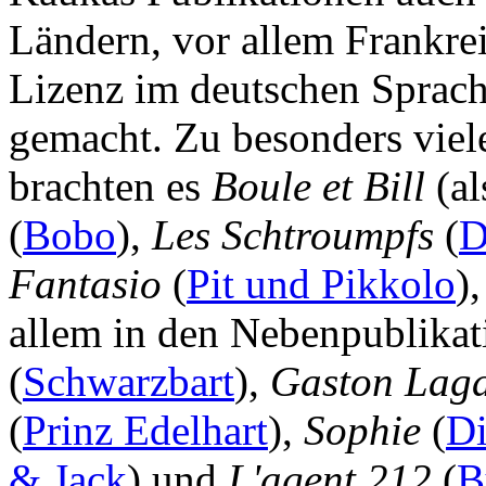
Ländern, vor allem Frankrei
Lizenz im deutschen Sprach
gemacht. Zu besonders vie
brachten es
Boule et Bill
(a
(
Bobo
),
Les Schtroumpfs
(
D
Fantasio
(
Pit und Pikkolo
)
allem in den Nebenpublikat
(
Schwarzbart
),
Gaston Laga
(
Prinz Edelhart
),
Sophie
(
Di
& Jack
) und
L'agent 212
(
B