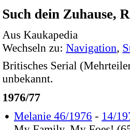
Such dein Zuhause, R
Aus Kaukapedia
Wechseln zu:
Navigation
,
S
Britisches Serial (Mehrteil
unbekannt.
1976/77
Melanie 46/1976
-
14/19
My Family, My Foes! (65