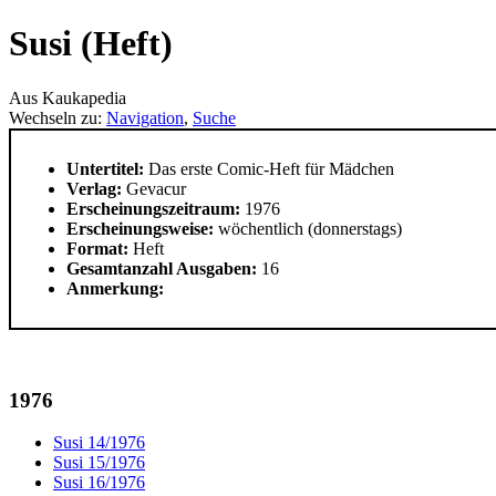
Susi (Heft)
Aus Kaukapedia
Wechseln zu:
Navigation
,
Suche
Untertitel:
Das erste Comic-Heft für Mädchen
Verlag:
Gevacur
Erscheinungszeitraum:
1976
Erscheinungsweise:
wöchentlich (donnerstags)
Format:
Heft
Gesamtanzahl Ausgaben:
16
Anmerkung:
1976
Susi 14/1976
Susi 15/1976
Susi 16/1976