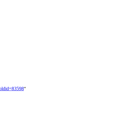
&oldid=83598
“