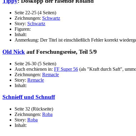
Tippy
: Döskopp der rasende Roland
Seite 22-25 (4 Seiten)
Zeichnungen:
Schwartz
Story:
Schwartz
Figuren:
Inhalt:
Anmerkung: Der Titel ist einschließlich Fehler korrekt wiederg
Old Nick
auf Forschungsreise, Teil 5/9
Seite 26-30 (5 Seiten)
Auch erschienen in:
FF Super 56
(als "Kraft durch Saft", ummo
Zeichnungen:
Remacle
Story:
Remacle
Inhalt:
Schnieff und Schnuff
Seite 32 (Rückseite)
Zeichnungen:
Roba
Story:
Roba
Inhalt: