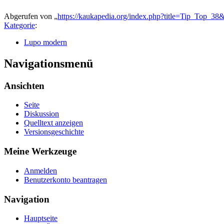
Abgerufen von „
https://kaukapedia.org/index.php?title=Tip_Top_3
Kategorie
:
Lupo modern
Navigationsmenü
Ansichten
Seite
Diskussion
Quelltext anzeigen
Versionsgeschichte
Meine Werkzeuge
Anmelden
Benutzerkonto beantragen
Navigation
Hauptseite