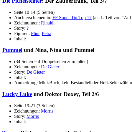
Die Pichelsteiner
: Der Zaubertrank, Teil 3/7
Seite 10-14 (5 Seiten)
Auch erschienen in:
FF Super Tip Top 17
(als 1. Teil von "Auf
Zeichnungen:
Rinaldi
Story:
?
Figuren:
Flint
,
Petra
Inhalt:
Pummel
und Nina, Nina und Pummel
(34 Seiten = 4 Doppelseiten zum falten)
Zeichnungen:
De Gieter
Story:
De Gieter
Inhalt:
Anmerkung: Mini-Buch, kein Bestandteil der Heft-Seitenzählu
Lucky Luke
und Doktor Doxey, Teil 2/6
Seite 19-21 (3 Seiten)
Zeichnungen:
Morris
Story:
Morris
Inhalt: