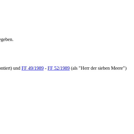
egeben.
ntiert) und
FF 49/1989
-
FF 52/1989
(als "Herr der sieben Meere")