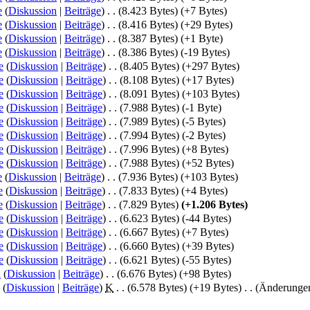
e
(
Diskussion
|
Beiträge
)
‎
. .
(8.423 Bytes)
(+7 Bytes)
e
(
Diskussion
|
Beiträge
)
‎
. .
(8.416 Bytes)
(+29 Bytes)
e
(
Diskussion
|
Beiträge
)
‎
. .
(8.387 Bytes)
(+1 Byte)
e
(
Diskussion
|
Beiträge
)
‎
. .
(8.386 Bytes)
(-19 Bytes)
e
(
Diskussion
|
Beiträge
)
‎
. .
(8.405 Bytes)
(+297 Bytes)
e
(
Diskussion
|
Beiträge
)
‎
. .
(8.108 Bytes)
(+17 Bytes)
e
(
Diskussion
|
Beiträge
)
‎
. .
(8.091 Bytes)
(+103 Bytes)
e
(
Diskussion
|
Beiträge
)
‎
. .
(7.988 Bytes)
(-1 Byte)
e
(
Diskussion
|
Beiträge
)
‎
. .
(7.989 Bytes)
(-5 Bytes)
e
(
Diskussion
|
Beiträge
)
‎
. .
(7.994 Bytes)
(-2 Bytes)
e
(
Diskussion
|
Beiträge
)
‎
. .
(7.996 Bytes)
(+8 Bytes)
e
(
Diskussion
|
Beiträge
)
‎
. .
(7.988 Bytes)
(+52 Bytes)
e
(
Diskussion
|
Beiträge
)
‎
. .
(7.936 Bytes)
(+103 Bytes)
e
(
Diskussion
|
Beiträge
)
‎
. .
(7.833 Bytes)
(+4 Bytes)
e
(
Diskussion
|
Beiträge
)
‎
. .
(7.829 Bytes)
(+1.206 Bytes)
e
(
Diskussion
|
Beiträge
)
‎
. .
(6.623 Bytes)
(-44 Bytes)
e
(
Diskussion
|
Beiträge
)
‎
. .
(6.667 Bytes)
(+7 Bytes)
e
(
Diskussion
|
Beiträge
)
‎
. .
(6.660 Bytes)
(+39 Bytes)
e
(
Diskussion
|
Beiträge
)
‎
. .
(6.621 Bytes)
(-55 Bytes)
n
(
Diskussion
|
Beiträge
)
‎
. .
(6.676 Bytes)
(+98 Bytes)
(
Diskussion
|
Beiträge
)
‎
K
. .
(6.578 Bytes)
(+19 Bytes)
‎
. .
(Änderunge