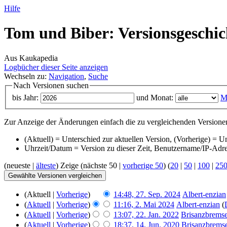
Hilfe
Tom und Biber: Versionsgeschic
Aus Kaukapedia
Logbücher dieser Seite anzeigen
Wechseln zu:
Navigation
,
Suche
Nach Versionen suchen
bis Jahr:
und Monat:
M
Zur Anzeige der Änderungen einfach die zu vergleichenden Versionen
(Aktuell) = Unterschied zur aktuellen Version, (Vorherige) = U
Uhrzeit/Datum = Version zu dieser Zeit, Benutzername/IP-Adr
(neueste |
älteste
) Zeige (nächste 50 |
vorherige 50
) (
20
|
50
|
100
|
25
(Aktuell |
Vorherige
)
14:48, 27. Sep. 2024
‎
Albert-enzian
(
Aktuell
|
Vorherige
)
11:16, 2. Mai 2024
‎
Albert-enzian
(
(
Aktuell
|
Vorherige
)
13:07, 22. Jan. 2022
‎
Brisanzbrems
(
Aktuell
|
Vorherige
)
18:37, 14. Jun. 2020
‎
Brisanzbrems