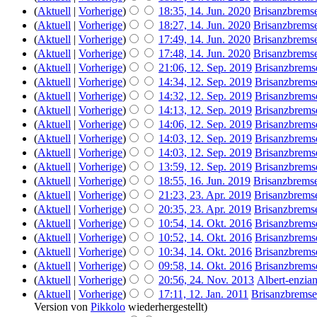
(
Aktuell
|
Vorherige
)
18:35, 14. Jun. 2020
‎
Brisanzbrems
(
Aktuell
|
Vorherige
)
18:27, 14. Jun. 2020
‎
Brisanzbrems
(
Aktuell
|
Vorherige
)
17:49, 14. Jun. 2020
‎
Brisanzbrems
(
Aktuell
|
Vorherige
)
17:48, 14. Jun. 2020
‎
Brisanzbrems
(
Aktuell
|
Vorherige
)
21:06, 12. Sep. 2019
‎
Brisanzbrems
(
Aktuell
|
Vorherige
)
14:34, 12. Sep. 2019
‎
Brisanzbrems
(
Aktuell
|
Vorherige
)
14:32, 12. Sep. 2019
‎
Brisanzbrems
(
Aktuell
|
Vorherige
)
14:13, 12. Sep. 2019
‎
Brisanzbrems
(
Aktuell
|
Vorherige
)
14:06, 12. Sep. 2019
‎
Brisanzbrems
(
Aktuell
|
Vorherige
)
14:03, 12. Sep. 2019
‎
Brisanzbrems
(
Aktuell
|
Vorherige
)
14:03, 12. Sep. 2019
‎
Brisanzbrems
(
Aktuell
|
Vorherige
)
13:59, 12. Sep. 2019
‎
Brisanzbrems
(
Aktuell
|
Vorherige
)
18:55, 16. Jun. 2019
‎
Brisanzbrems
(
Aktuell
|
Vorherige
)
21:23, 23. Apr. 2019
‎
Brisanzbrems
(
Aktuell
|
Vorherige
)
20:35, 23. Apr. 2019
‎
Brisanzbrems
(
Aktuell
|
Vorherige
)
10:54, 14. Okt. 2016
‎
Brisanzbrems
(
Aktuell
|
Vorherige
)
10:52, 14. Okt. 2016
‎
Brisanzbrems
(
Aktuell
|
Vorherige
)
10:34, 14. Okt. 2016
‎
Brisanzbrems
(
Aktuell
|
Vorherige
)
09:58, 14. Okt. 2016
‎
Brisanzbrems
(
Aktuell
|
Vorherige
)
20:56, 24. Nov. 2013
‎
Albert-enzia
(
Aktuell
|
Vorherige
)
17:11, 12. Jan. 2011
‎
Brisanzbremse
Version von
Pikkolo
wiederhergestellt)