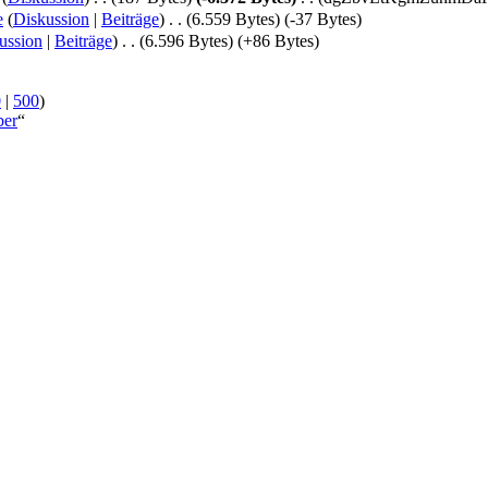
e
(
Diskussion
|
Beiträge
)
‎
. .
(6.559 Bytes)
(-37 Bytes)
ussion
|
Beiträge
)
‎
. .
(6.596 Bytes)
(+86 Bytes)
0
|
500
)
ber
“