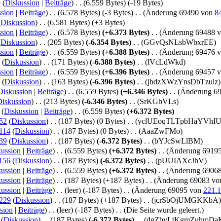
e
(
Diskussion
|
Beiträge
)
‎
. .
(6.559 Bytes)
(-19 Bytes)
sion
|
Beiträge
)
‎
. .
(6.578 Bytes)
(-3 Bytes)
‎
. .
(Änderung 69490 von
8
(
Diskussion
)
‎
. .
(6.581 Bytes)
(+3 Bytes)
sion
|
Beiträge
)
‎
. .
(6.578 Bytes)
(+6.373 Bytes)
‎
. .
(Änderung 69488 
(
Diskussion
)
‎
. .
(205 Bytes)
(-6.354 Bytes)
‎
. .
(GGvQsNLsbWbxrEE)
sion
|
Beiträge
)
‎
. .
(6.559 Bytes)
(+6.388 Bytes)
‎
. .
(Änderung 69476 
(
Diskussion
)
‎
. .
(171 Bytes)
(-6.388 Bytes)
‎
. .
(lVcLdWkd)
sion
|
Beiträge
)
‎
. .
(6.559 Bytes)
(+6.396 Bytes)
‎
. .
(Änderung 69457 
(
Diskussion
)
‎
. .
(163 Bytes)
(-6.396 Bytes)
‎
. .
(jbdzXWzYnsDbTzulz)
Diskussion
|
Beiträge
)
‎
. .
(6.559 Bytes)
(+6.346 Bytes)
‎
. .
(Änderung 6
iskussion
)
‎
. .
(213 Bytes)
(-6.346 Bytes)
‎
. .
(SrKGbVLs)
(
Diskussion
|
Beiträge
)
‎
. .
(6.559 Bytes)
(+6.372 Bytes)
52
(
Diskussion
)
‎
. .
(187 Bytes)
(0 Bytes)
‎
. .
(yclUEoqTLTpbHaYVhIU
114
(
Diskussion
)
‎
. .
(187 Bytes)
(0 Bytes)
‎
. .
(AaaZwFMo)
39
(
Diskussion
)
‎
. .
(187 Bytes)
(-6.372 Bytes)
‎
. .
(bYJcSwLlBM)
ussion
|
Beiträge
)
‎
. .
(6.559 Bytes)
(+6.372 Bytes)
‎
. .
(Änderung 6919
156
(
Diskussion
)
‎
. .
(187 Bytes)
(-6.372 Bytes)
‎
. .
(pUUIAXcJhV)
ussion
|
Beiträge
)
‎
. .
(6.559 Bytes)
(+6.372 Bytes)
‎
. .
(Änderung 6906
ussion
|
Beiträge
)
‎
. .
(187 Bytes)
(+187 Bytes)
‎
. .
(Änderung 69083 v
ussion
|
Beiträge
)
‎
. .
(leer)
(-187 Bytes)
‎
. .
(Änderung 69095 von
221.1
.229
(
Diskussion
)
‎
. .
(187 Bytes)
(+187 Bytes)
‎
. .
(jcrSbOjUMGKKbA)
sion
|
Beiträge
)
‎
. .
(leer)
(-187 Bytes)
‎
. .
(Die Seite wurde geleert.)
(
Diskussion
)
‎
. .
(187 Bytes)
(-6.372 Bytes)
‎
. .
(dgZbvLtKgmZuhmDa