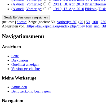
(
Aktuell
|
Vorherige
)
20:11, 18. Apr. 2010
‎
Brisanzbrems
(
Aktuell
|
Vorherige
)
19:10, 17. Apr. 2010
‎
Pikkolo
(
Disk
(neueste |
älteste
) Zeige (nächste 50 |
vorherige 50
) (
20
|
50
|
100
|
25
Abgerufen von „
https://kaukapedia.org/index.php?title=Tom_und_Bi
Navigationsmenü
Ansichten
Seite
Diskussion
Quelltext anzeigen
Versionsgeschichte
Meine Werkzeuge
Anmelden
Benutzerkonto beantragen
Navigation