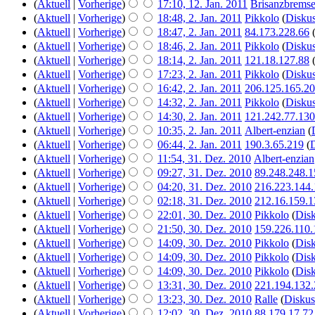
(
Aktuell
|
Vorherige
)
17:10, 12. Jan. 2011
‎
Brisanzbrems
(
Aktuell
|
Vorherige
)
18:48, 2. Jan. 2011
‎
Pikkolo
(
Diskus
(
Aktuell
|
Vorherige
)
18:47, 2. Jan. 2011
‎
84.173.228.66
(
Aktuell
|
Vorherige
)
18:46, 2. Jan. 2011
‎
Pikkolo
(
Diskus
(
Aktuell
|
Vorherige
)
18:14, 2. Jan. 2011
‎
121.18.127.88
(
Aktuell
|
Vorherige
)
17:23, 2. Jan. 2011
‎
Pikkolo
(
Diskus
(
Aktuell
|
Vorherige
)
16:42, 2. Jan. 2011
‎
206.125.165.20
(
Aktuell
|
Vorherige
)
14:32, 2. Jan. 2011
‎
Pikkolo
(
Diskus
(
Aktuell
|
Vorherige
)
14:30, 2. Jan. 2011
‎
121.242.77.130
(
Aktuell
|
Vorherige
)
10:35, 2. Jan. 2011
‎
Albert-enzian
(
(
Aktuell
|
Vorherige
)
06:44, 2. Jan. 2011
‎
190.3.65.219
(
D
(
Aktuell
|
Vorherige
)
11:54, 31. Dez. 2010
‎
Albert-enzian
(
Aktuell
|
Vorherige
)
09:27, 31. Dez. 2010
‎
89.248.248.1
(
Aktuell
|
Vorherige
)
04:20, 31. Dez. 2010
‎
216.223.144.
(
Aktuell
|
Vorherige
)
02:18, 31. Dez. 2010
‎
212.16.159.1
(
Aktuell
|
Vorherige
)
22:01, 30. Dez. 2010
‎
Pikkolo
(
Disk
(
Aktuell
|
Vorherige
)
21:50, 30. Dez. 2010
‎
159.226.110.
(
Aktuell
|
Vorherige
)
14:09, 30. Dez. 2010
‎
Pikkolo
(
Disk
(
Aktuell
|
Vorherige
)
14:09, 30. Dez. 2010
‎
Pikkolo
(
Disk
(
Aktuell
|
Vorherige
)
14:09, 30. Dez. 2010
‎
Pikkolo
(
Disk
(
Aktuell
|
Vorherige
)
13:31, 30. Dez. 2010
‎
221.194.132
(
Aktuell
|
Vorherige
)
13:23, 30. Dez. 2010
‎
Ralle
(
Diskus
(
Aktuell
|
Vorherige
)
12:02, 30. Dez. 2010
‎
88.179.17.72