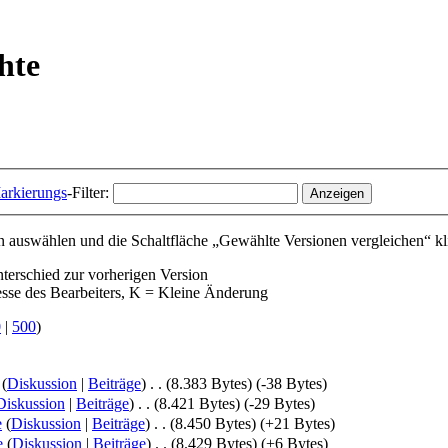
hte
arkierungs
-Filter:
 auswählen und die Schaltfläche „Gewählte Versionen vergleichen“ kl
nterschied zur vorherigen Version
esse des Bearbeiters, K = Kleine Änderung
0
|
500
)
(
Diskussion
|
Beiträge
)
‎
. .
(8.383 Bytes)
(-38 Bytes)
Diskussion
|
Beiträge
)
‎
. .
(8.421 Bytes)
(-29 Bytes)
e
(
Diskussion
|
Beiträge
)
‎
. .
(8.450 Bytes)
(+21 Bytes)
e
(
Diskussion
|
Beiträge
)
‎
. .
(8.429 Bytes)
(+6 Bytes)