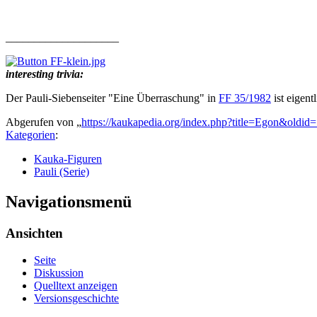
____________________
interesting trivia:
Der Pauli-Siebenseiter "Eine Überraschung" in
FF 35/1982
ist eigent
Abgerufen von „
https://kaukapedia.org/index.php?title=Egon&oldid
Kategorien
:
Kauka-Figuren
Pauli (Serie)
Navigationsmenü
Ansichten
Seite
Diskussion
Quelltext anzeigen
Versionsgeschichte