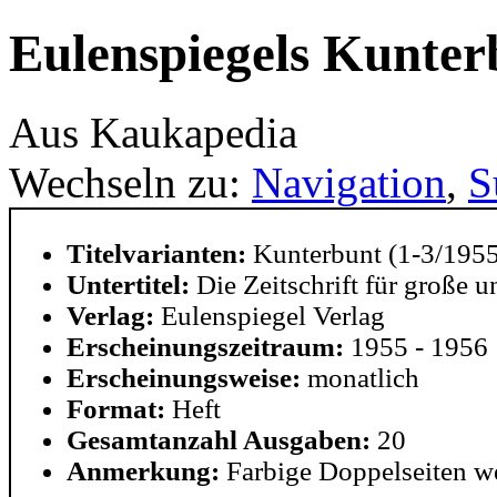
Eulenspiegels Kunter
Aus Kaukapedia
Wechseln zu:
Navigation
,
S
Titelvarianten:
Kunterbunt (1-3/1955
Untertitel:
Die Zeitschrift für große u
Verlag:
Eulenspiegel Verlag
Erscheinungszeitraum:
1955 - 1956
Erscheinungsweise:
monatlich
Format:
Heft
Gesamtanzahl Ausgaben:
20
Anmerkung:
Farbige Doppelseiten we