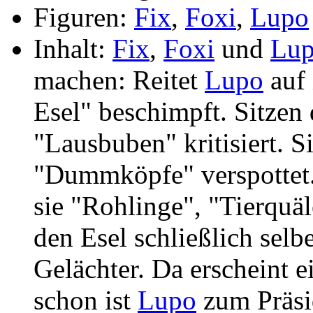
Figuren:
Fix
,
Foxi
,
Lupo
Inhalt:
Fix
,
Foxi
und
Lu
machen: Reitet
Lupo
auf 
Esel" beschimpft. Sitzen 
"Lausbuben" kritisiert. Si
"Dummköpfe" verspottet. S
sie "Rohlinge", "Tierquäl
den Esel schließlich selb
Gelächter. Da erscheint 
schon ist
Lupo
zum Präsid