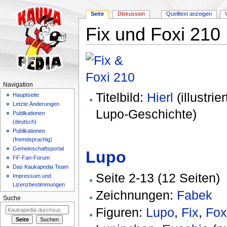
Seite
Diskussion
Quelltext anzeigen
Fix und Foxi 210
Wechseln zu:
Navigation
,
Suche
Navigation
Titelbild:
Hierl
(illustrier
Hauptseite
Letzte Änderungen
Lupo-Geschichte)
Publikationen
(deutsch)
Publikationen
(fremdsprachig)
Gemeinschaftsportal
Lupo
FF-Fan-Forum
Das Kaukapedia Team
Seite 2-13 (12 Seiten)
Impressum und
Lizenzbestimmungen
Zeichnungen:
Fabek
Suche
Figuren:
Lupo
,
Fix
,
Fox