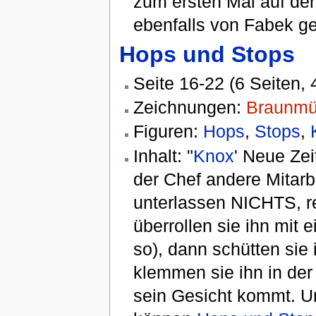
zum ersten Mal auf der 
ebenfalls von Fabek ge
Hops und Stops
Seite 16-22 (6 Seiten, 4
Zeichnungen:
Braunmül
Figuren:
Hops
,
Stops
,
Inhalt: "
Knox
' Neue Zei
der Chef andere Mitarbe
unterlassen NICHTS, r
überrollen sie ihn mit 
so), dann schütten sie
klemmen sie ihn in der 
sein Gesicht kommt. U