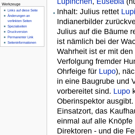
Lupinchen
,
Eusebia
(nu
Werkzeuge
Inhalt: Julius rettet
Lup
Links auf diese Seite
Änderungen an
Indianerbilder zurückve
verlinkten Seiten
Spezialseiten
Julius auf die Bäume r
Druckversion
Permanenter Link
ist nämlich bei der Wac
Seiten­informationen
Wahrheit ist er mit den
Verfolgung fremder Hun
Ohrfeige für
Lupo
), näc
in eine Baugrube und Ve
vorbereitet sind.
Lupo
k
Oberinspektor ausgibt. 
Einsatzort, das Kaufha
einmal auf alle Knöpfe
Direktoren - und die F