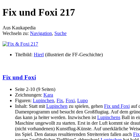
Fix und Foxi 217
Aus Kaukapedia
Wechseln zu:
Navigation
,
Suche
Titelbild:
Hierl
(illustriert die FF-Geschichte)
Fix und Foxi
Seite 2-10 (9 Seiten)
Zeichnungen:
Kara
Figuren:
Lupinchen
,
Fix
,
Foxi
,
Lupo
Inhalt: Statt mit
Lupinchen
zu spielen, gehen
Fix und Foxi
auf d
Damenprogramm und besucht den Großflugtag. Auf dem grün
das kann ja heiter werden. Inzwischen ist
Lupinchens
Ball in ei
Maschine ungewollt zu starten. Erst in der Luft kommt sie drauf, d
(nicht vorhandenen) Kunstflug-Künste. Auf unerklärliche Weise
ins Spiel. Den daraus resultierenden Streitereien fallen auch
Fix
wegen "gefährlicher Tiefflüge" abbrechen!
Lupinchen
hat bald 