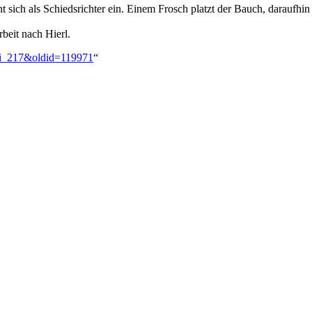
t sich als Schiedsrichter ein. Einem Frosch platzt der Bauch, daraufhin
beit nach Hierl.
oxi_217&oldid=119971
“