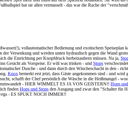
Fußballspiel hat sie allen vermasselt - das war die Rache der "verschmä
ißwasser(!), vollautomatischer Bedienung und exotischem Speiseplan 
n der Versenkung und werden unten hydraulisch gegen die Wand gestoß
ich die Einrichtung per Knopfdruck herbeizaubern müssen. Na ja,
Sto
s Gesicht als Vorspeise. Er will was trinken - und
Stops
verschwindet 
automatischer Dusche - und dann durch den Wäscheschacht in den - richt
Gang.
Knox
bemerkt erst jetzt, dass Gäste angekommen sind - und wird
sucht, schafft der Chef persönlich die Wäsche in die Heißmangel - wor
hse herumwandelt - HIER WIMMELT ES JA VON GEISTERN!!
Hops und
dlich finden
Hops und Stops
den Ausgang und zwar den "Schalter für Hau
erwegs - ES SPUKT NOCH IMMER!!