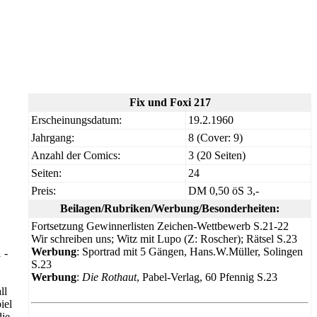
Fix und Foxi 217
Erscheinungsdatum:
19.2.1960
Jahrgang:
8 (Cover: 9)
Anzahl der Comics:
3 (20 Seiten)
Seiten:
24
Preis:
DM 0,50 öS 3,-
Beilagen/Rubriken/Werbung/Besonderheiten:
Fortsetzung Gewinnerlisten Zeichen-Wettbewerb S.21-22
Wir schreiben uns; Witz mit Lupo (Z: Roscher); Rätsel S.23
Werbung
: Sportrad mit 5 Gängen, Hans.W.Müller, Solingen
 -
S.23
Werbung
:
Die Rothaut
, Pabel-Verlag, 60 Pfennig S.23
ll
iel
die