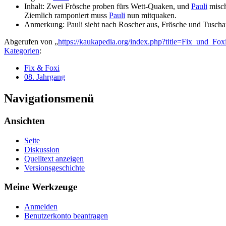
Inhalt: Zwei Frösche proben fürs Wett-Quaken, und
Pauli
misch
Ziemlich ramponiert muss
Pauli
nun mitquaken.
Anmerkung: Pauli sieht nach Roscher aus, Frösche und Tuschar
Abgerufen von „
https://kaukapedia.org/index.php?title=Fix_und_F
Kategorien
:
Fix & Foxi
08. Jahrgang
Navigationsmenü
Ansichten
Seite
Diskussion
Quelltext anzeigen
Versionsgeschichte
Meine Werkzeuge
Anmelden
Benutzerkonto beantragen