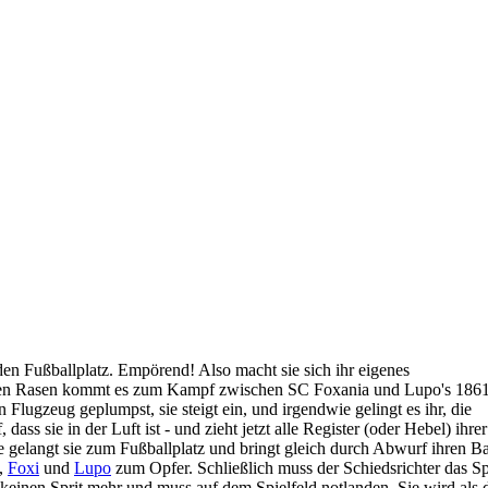
en Fußballplatz. Empörend! Also macht sie sich ihr eigenes
en Rasen kommt es zum Kampf zwischen SC Foxania und Lupo's 1861
n Flugzeug geplumpst, sie steigt ein, und irgendwie gelingt es ihr, die
ass sie in der Luft ist - und zieht jetzt alle Register (oder Hebel) ihrer
 gelangt sie zum Fußballplatz und bringt gleich durch Abwurf ihren Ba
,
Foxi
und
Lupo
zum Opfer. Schließlich muss der Schiedsrichter das Sp
keinen Sprit mehr und muss auf dem Spielfeld notlanden. Sie wird als 