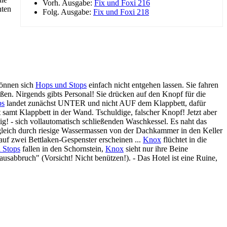
Vorh. Ausgabe:
Fix und Foxi 216
hten
Folg. Ausgabe:
Fix und Foxi 218
können sich
Hops und Stops
einfach nicht entgehen lassen. Sie fahren
en. Nirgends gibts Personal! Sie drücken auf den Knopf für die
ps
landet zunächst UNTER und nicht AUF dem Klappbett, dafür
samt Klappbett in der Wand. Tschuldige, falscher Knopf! Jetzt aber
ig! - sich vollautomatisch schließenden Waschkessel. Es naht das
 gleich durch riesige Wassermassen von der Dachkammer in den Keller
auf zwei Bettlaken-Gespenster erscheinen ...
Knox
flüchtet in die
 Stops
fallen in den Schornstein,
Knox
sieht nur ihre Beine
sabbruch" (Vorsicht! Nicht benützen!). - Das Hotel ist eine Ruine,