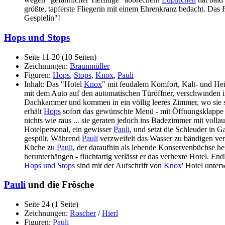
größte, tapferste Fliegerin mit einem Ehrenkranz bedacht. Das 
Gespielin"!
Hops und Stops
Seite 11-20 (10 Seiten)
Zeichnungen:
Braunmüller
Figuren:
Hops
,
Stops
,
Knox
,
Pauli
Inhalt: Das "Hotel
Knox
" mit feudalem Komfort, Kalt- und He
mit dem Auto auf den automatischen Türöffner, verschwinden i
Dachkammer und kommen in ein völlig leeres Zimmer, wo sie s
erhält
Hops
sofort das gewünschte Menü - mit Öffnungsklappe in
nichts wie raus ... sie geraten jedoch ins Badezimmer mit voll
Hotelpersonal, ein gewisser
Pauli
, und setzt die Schleuder in 
gespült. Während
Pauli
verzweifelt das Wasser zu bändigen ver
Küche zu
Pauli
, der daraufhin als lebende Konservenbüc
herunterhängen - fluchtartig verlässt er das verhexte Hotel. En
Hops und Stops
sind mit der Aufschrift von
Knox
' Hotel unt
Pauli
und die Frösche
Seite 24 (1 Seite)
Zeichnungen:
Roscher
/
Hierl
Figuren:
Pauli