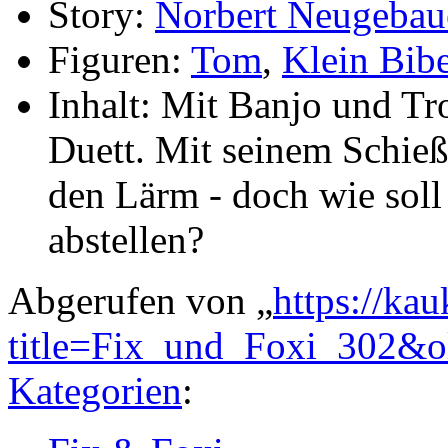
Story:
Norbert Neugebau
Figuren:
Tom
,
Klein Bib
Inhalt: Mit Banjo und T
Duett. Mit seinem Schie
den Lärm - doch wie soll 
abstellen?
Abgerufen von „
https://ka
title=Fix_und_Foxi_302&
Kategorien
: