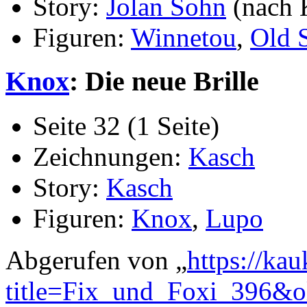
Story:
Jolan Sohn
(nach 
Figuren:
Winnetou
,
Old 
Knox
: Die neue Brille
Seite 32 (1 Seite)
Zeichnungen:
Kasch
Story:
Kasch
Figuren:
Knox
,
Lupo
Abgerufen von „
https://ka
title=Fix_und_Foxi_396&