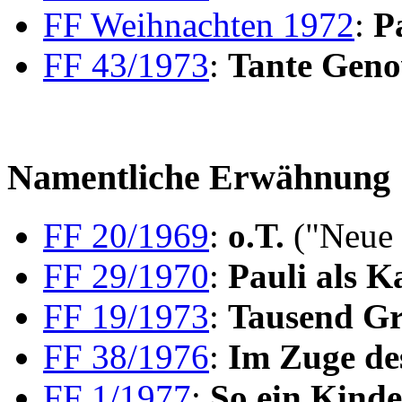
FF Weihnachten 1972
:
P
FF 43/1973
:
Tante Genov
Namentliche Erwähnung
FF 20/1969
:
o.T.
("Neue
FF 29/1970
:
Pauli als K
FF 19/1973
:
Tausend G
FF 38/1976
:
Im Zuge de
FF 1/1977
:
So ein Kinde