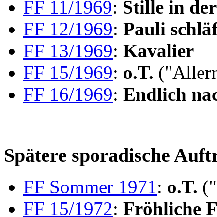
FF 11/1969
:
Stille in de
FF 12/1969
:
Pauli schlä
FF 13/1969
:
Kavalier
FF 15/1969
:
o.T.
("Aller
FF 16/1969
:
Endlich na
Spätere sporadische Auftr
FF Sommer 1971
:
o.T.
("
FF 15/1972
:
Fröhliche F