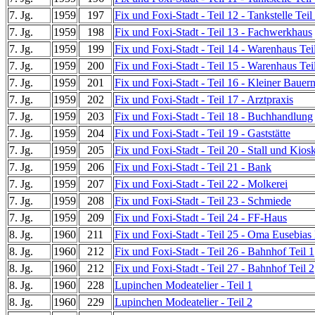
7. Jg.
1959
197
Fix und Foxi-Stadt - Teil 12 - Tankstelle Teil
7. Jg.
1959
198
Fix und Foxi-Stadt - Teil 13 - Fachwerkhaus
7. Jg.
1959
199
Fix und Foxi-Stadt - Teil 14 - Warenhaus Tei
7. Jg.
1959
200
Fix und Foxi-Stadt - Teil 15 - Warenhaus Tei
7. Jg.
1959
201
Fix und Foxi-Stadt - Teil 16 - Kleiner Bauer
7. Jg.
1959
202
Fix und Foxi-Stadt - Teil 17 - Arztpraxis
7. Jg.
1959
203
Fix und Foxi-Stadt - Teil 18 - Buchhandlung
7. Jg.
1959
204
Fix und Foxi-Stadt - Teil 19 - Gaststätte
7. Jg.
1959
205
Fix und Foxi-Stadt - Teil 20 - Stall und Kios
7. Jg.
1959
206
Fix und Foxi-Stadt - Teil 21 - Bank
7. Jg.
1959
207
Fix und Foxi-Stadt - Teil 22 - Molkerei
7. Jg.
1959
208
Fix und Foxi-Stadt - Teil 23 - Schmiede
7. Jg.
1959
209
Fix und Foxi-Stadt - Teil 24 - FF-Haus
8. Jg.
1960
211
Fix und Foxi-Stadt - Teil 25 - Oma Eusebias
8. Jg.
1960
212
Fix und Foxi-Stadt - Teil 26 - Bahnhof Teil 1
8. Jg.
1960
212
Fix und Foxi-Stadt - Teil 27 - Bahnhof Teil 2
8. Jg.
1960
228
Lupinchen Modeatelier - Teil 1
8. Jg.
1960
229
Lupinchen Modeatelier - Teil 2