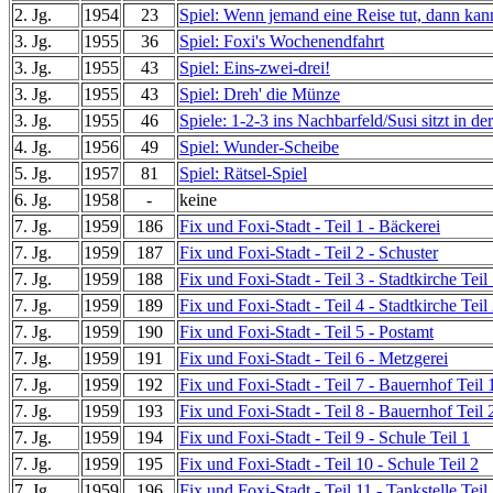
2. Jg.
1954
23
Spiel: Wenn jemand eine Reise tut, dann kan
3. Jg.
1955
36
Spiel: Foxi's Wochenendfahrt
3. Jg.
1955
43
Spiel: Eins-zwei-drei!
3. Jg.
1955
43
Spiel: Dreh' die Münze
3. Jg.
1955
46
Spiele: 1-2-3 ins Nachbarfeld/Susi sitzt in 
4. Jg.
1956
49
Spiel: Wunder-Scheibe
5. Jg.
1957
81
Spiel: Rätsel-Spiel
6. Jg.
1958
-
keine
7. Jg.
1959
186
Fix und Foxi-Stadt - Teil 1 - Bäckerei
7. Jg.
1959
187
Fix und Foxi-Stadt - Teil 2 - Schuster
7. Jg.
1959
188
Fix und Foxi-Stadt - Teil 3 - Stadtkirche Teil
7. Jg.
1959
189
Fix und Foxi-Stadt - Teil 4 - Stadtkirche Teil
7. Jg.
1959
190
Fix und Foxi-Stadt - Teil 5 - Postamt
7. Jg.
1959
191
Fix und Foxi-Stadt - Teil 6 - Metzgerei
7. Jg.
1959
192
Fix und Foxi-Stadt - Teil 7 - Bauernhof Teil 
7. Jg.
1959
193
Fix und Foxi-Stadt - Teil 8 - Bauernhof Teil 
7. Jg.
1959
194
Fix und Foxi-Stadt - Teil 9 - Schule Teil 1
7. Jg.
1959
195
Fix und Foxi-Stadt - Teil 10 - Schule Teil 2
7. Jg.
1959
196
Fix und Foxi-Stadt - Teil 11 - Tankstelle Teil