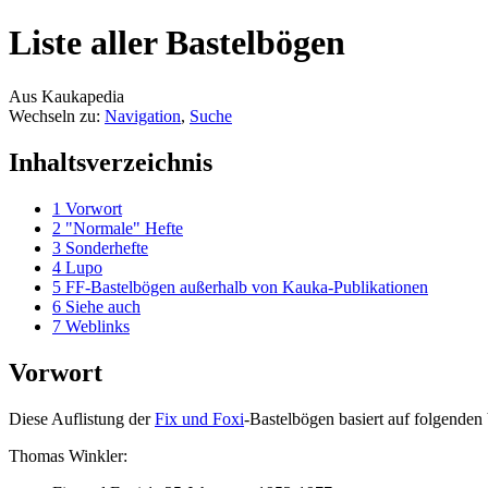
Liste aller Bastelbögen
Aus Kaukapedia
Wechseln zu:
Navigation
,
Suche
Inhaltsverzeichnis
1
Vorwort
2
"Normale" Hefte
3
Sonderhefte
4
Lupo
5
FF-Bastelbögen außerhalb von Kauka-Publikationen
6
Siehe auch
7
Weblinks
Vorwort
Diese Auflistung der
Fix und Foxi
-Bastelbögen basiert auf folgenden
Thomas Winkler: