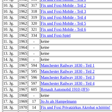
10. Jg.
1962
317
Fix und Foxi-Mobile - Teil 2
10. Jg.
1962
318
Fix und Foxi-Mobile - Teil 3
10. Jg.
1962
319
Fix und Foxi-Mobile - Teil 4
10. Jg.
1962
320
Fix und Foxi-Mobile - Teil 5
10. Jg.
1962
321
Fix und Foxi-Mobile - Teil 6
10. Jg.
1962
334
Fix und Foxi-Spiel
11. Jg.
1963
-
keine
12. Jg.
1964
-
keine
13. Jg.
1965
-
keine
14. Jg.
1966
-
keine
15. Jg.
1967
594
Manchester Railway 1830 - Teil 1
15. Jg.
1967
595
Manchester Railway 1830 - Teil 2
15. Jg.
1967
596
Manchester Railway 1830 - Teil 3
15. Jg.
1967
597
Manchester Railway 1830 - Teil 4
15. Jg.
1967
605
Renault Automobil 1910 (JFS)
16. Jg.
1968
-
keine
17. Jg.
1969
17
Jo-Jo als Hampelmann
18. Jg.
1970
14
Fix und Foxi Privatzirkus Akrobat schööön!