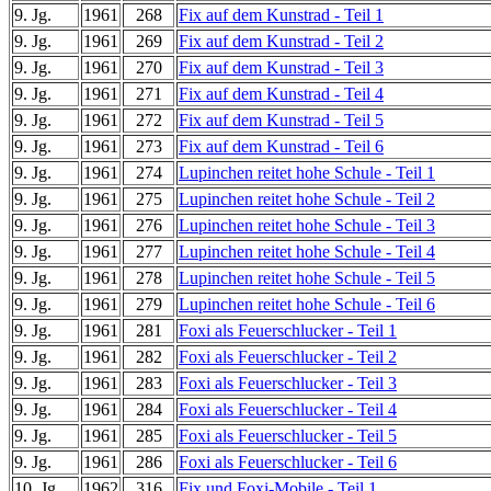
9. Jg.
1961
268
Fix auf dem Kunstrad - Teil 1
9. Jg.
1961
269
Fix auf dem Kunstrad - Teil 2
9. Jg.
1961
270
Fix auf dem Kunstrad - Teil 3
9. Jg.
1961
271
Fix auf dem Kunstrad - Teil 4
9. Jg.
1961
272
Fix auf dem Kunstrad - Teil 5
9. Jg.
1961
273
Fix auf dem Kunstrad - Teil 6
9. Jg.
1961
274
Lupinchen reitet hohe Schule - Teil 1
9. Jg.
1961
275
Lupinchen reitet hohe Schule - Teil 2
9. Jg.
1961
276
Lupinchen reitet hohe Schule - Teil 3
9. Jg.
1961
277
Lupinchen reitet hohe Schule - Teil 4
9. Jg.
1961
278
Lupinchen reitet hohe Schule - Teil 5
9. Jg.
1961
279
Lupinchen reitet hohe Schule - Teil 6
9. Jg.
1961
281
Foxi als Feuerschlucker - Teil 1
9. Jg.
1961
282
Foxi als Feuerschlucker - Teil 2
9. Jg.
1961
283
Foxi als Feuerschlucker - Teil 3
9. Jg.
1961
284
Foxi als Feuerschlucker - Teil 4
9. Jg.
1961
285
Foxi als Feuerschlucker - Teil 5
9. Jg.
1961
286
Foxi als Feuerschlucker - Teil 6
10. Jg.
1962
316
Fix und Foxi-Mobile - Teil 1