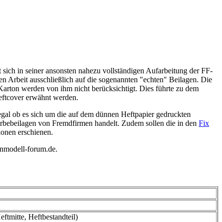
sich in seiner ansonsten nahezu vollständigen Aufarbeitung der FF-
en Arbeit ausschließlich auf die sogenannten "echten" Beilagen. Die
 Karton werden von ihm nicht berücksichtigt. Dies führte zu dem
Heftcover erwähnt werden.
 egal ob es sich um die auf dem dünnen Heftpapier gedruckten
Werbebeilagen von Fremdfirmen handelt. Zudem sollen die in den
Fix
ionen erschienen.
nmodell-forum.de.
ftmitte, Heftbestandteil)