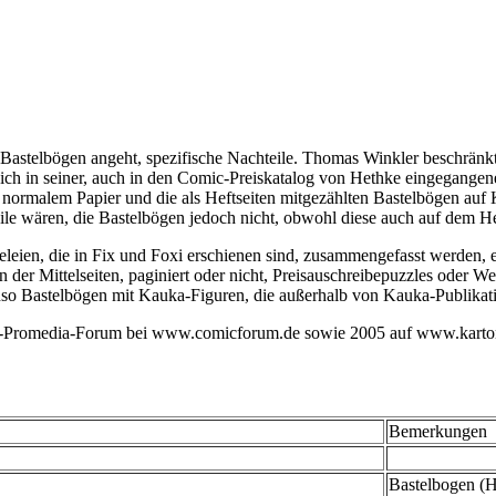
Bastelbögen angeht, spezifische Nachteile. Thomas Winkler beschränkt 
sich in seiner, auch in den Comic-Preiskatalog von Hethke eingegangen
uf normalem Papier und die als Heftseiten mitgezählten Bastelbögen auf
eile wären, die Bastelbögen jedoch nicht, obwohl diese auch auf dem 
teleien, die in Fix und Foxi erschienen sind, zusammengefasst werden,
der Mittelseiten, paginiert oder nicht, Preisauschreibepuzzles oder 
nso Bastelbögen mit Kauka-Figuren, die außerhalb von Kauka-Publikat
auka-Promedia-Forum bei www.comicforum.de sowie 2005 auf www.karto
Bemerkungen
Bastelbogen (He