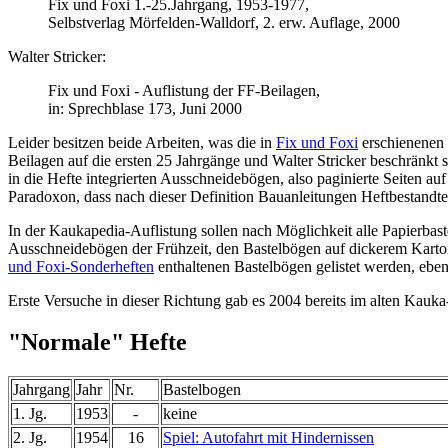
Fix und Foxi 1.-25.Jahrgang, 1953-1977,
Selbstverlag Mörfelden-Walldorf, 2. erw. Auflage, 2000
Walter Stricker:
Fix und Foxi - Auflistung der FF-Beilagen,
in: Sprechblase 173, Juni 2000
Leider besitzen beide Arbeiten, was die in
Fix und Foxi
erschienenen 
Beilagen auf die ersten 25 Jahrgänge und Walter Stricker beschränkt 
in die Hefte integrierten Ausschneidebögen, also paginierte Seiten a
Paradoxon, dass nach dieser Definition Bauanleitungen Heftbestandt
In der Kaukapedia-Auflistung sollen nach Möglichkeit alle Papierbas
Ausschneidebögen der Frühzeit, den Bastelbögen auf dickerem Karton 
und Foxi-Sonderheften
enthaltenen Bastelbögen gelistet werden, ebe
Erste Versuche in dieser Richtung gab es 2004 bereits im alten K
"Normale" Hefte
Jahrgang
Jahr
Nr.
Bastelbogen
1. Jg.
1953
-
keine
2. Jg.
1954
16
Spiel: Autofahrt mit Hindernissen