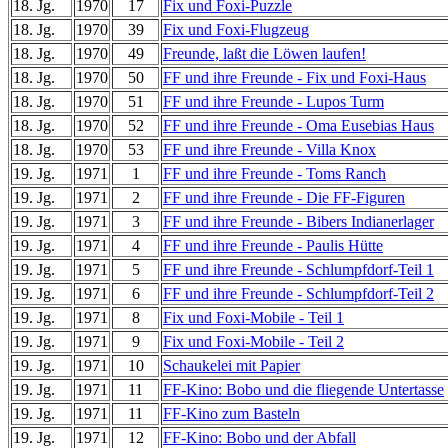
18. Jg.
1970
17
Fix und Foxi-Puzzle
18. Jg.
1970
39
Fix und Foxi-Flugzeug
18. Jg.
1970
49
Freunde, laßt die Löwen laufen!
18. Jg.
1970
50
FF und ihre Freunde - Fix und Foxi-Haus
18. Jg.
1970
51
FF und ihre Freunde - Lupos Turm
18. Jg.
1970
52
FF und ihre Freunde - Oma Eusebias Haus
18. Jg.
1970
53
FF und ihre Freunde - Villa Knox
19. Jg.
1971
1
FF und ihre Freunde - Toms Ranch
19. Jg.
1971
2
FF und ihre Freunde - Die FF-Figuren
19. Jg.
1971
3
FF und ihre Freunde - Bibers Indianerlager
19. Jg.
1971
4
FF und ihre Freunde - Paulis Hütte
19. Jg.
1971
5
FF und ihre Freunde - Schlumpfdorf-Teil 1
19. Jg.
1971
6
FF und ihre Freunde - Schlumpfdorf-Teil 2
19. Jg.
1971
8
Fix und Foxi-Mobile - Teil 1
19. Jg.
1971
9
Fix und Foxi-Mobile - Teil 2
19. Jg.
1971
10
Schaukelei mit Papier
19. Jg.
1971
11
FF-Kino: Bobo und die fliegende Untertasse
19. Jg.
1971
11
FF-Kino zum Basteln
19. Jg.
1971
12
FF-Kino: Bobo und der Abfall