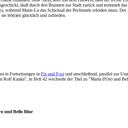
rausgeschickt, läuft durch den Brunnen zur Stadt zurück und trommelt 
ein), während Marie-Lu das Schicksal der Pechmarie erleiden muss. De
ie leb(t)en glücklich und zufrieden.
t in Fortsetzungen in
Fix und Foxi
und anschließend, parallel zur Ura
n Rolf Kauka", in Heft 42 wechselte der Titel zu "Maria d'Oro und Be
o und Bello Blue