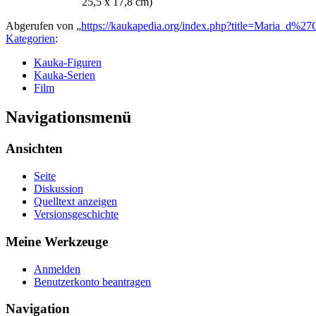
25,5 x 17,8 cm)
Abgerufen von „
https://kaukapedia.org/index.php?title=Maria_d%
Kategorien
:
Kauka-Figuren
Kauka-Serien
Film
Navigationsmenü
Ansichten
Seite
Diskussion
Quelltext anzeigen
Versionsgeschichte
Meine Werkzeuge
Anmelden
Benutzerkonto beantragen
Navigation