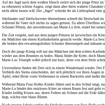
Auf der Jagd nach dem weißen Hirsch verirrt sich der junge Prinz im
zu erkennen) schöne Augen, zeigt dann aber ihren wahren Charakter u
nicht allein lassen will. Der „Jäger“ schenkt ihr als Liebespfand eine
Stiefmutter und Stiefschwester übernehmen schnell die Herrschaft im 
während ihr Vater sich nichts zu sagen getraut. Zu allem Überfluss wi
Schuster Pfriem, der unverdrossen um Marie-Lu freit, erntet bei sein
Die Zeit vergeht, und aus dem jungen Prinzen ist inzwischen ein Kö
ein Mädchen mit einem Karfunkelstein gesucht werde. Marie-Lu beschli
die beiden den erwartungsfrohen Schuster überrumpelt und mitsamt s
Doch der junge König will nur das Mädchen mit dem echten Karfunkels
wieder aus dem Brunnen zu holen. Maria findet die Kette, doch Marie-
Marie-Lus Triumph währt jedoch nur kurz, denn von dem Stein scheinen
Unversehens finden die Drei sich in einem Wunderland wieder. Der F
Verbleib des Steins entscheiden, der sich plötzlich vor ihren Augen i
Äpfel, rettet Brote vorm Verbrennen in einem Backofen und melkt di
Während Maria Frau Holles Kinder füttert und in den Schlaf singt, ma
Marie-Lu bindet den nutzlosen Köter an einem Baum fest und geht von
Kinder kräftig Kissen aus, deren Federn als Schnee auf die Erde fal
liegt, wächst eine blaue Blume.
Nach getaner Arbeit werden die Stiefschwestern von Frau Holle nach 