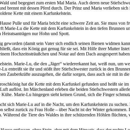
 Wald und begegnet zum ersten Mal Maria. Auch deren neue Stiefschwes
nd brennt mit dessen Pferd durch. Der Prinz und Maria verlieben sich i
 goldene Kette mit einem Karfunkelstein.
Hause Pulle und für Maria bricht eine schwere Zeit an. Sie muss von frü
rft Marie-Lu die Kette mit dem Karfunkelstein in den tiefen Brunnen un
en Heiratsanträgen nur Hohn und Spott.
nig geworden (damit sein Vater sich endlich seinen Bienen widmen kan
eßt, dass ein König gut genug für sie sei. Mit Hilfe ihrer Mutter list
einem Hochzeitssträußchen und Notar auf dem Dach ausgesperrt haben, 
tein. Marie-Lu, die den „Jäger“ wiedererkannt hat, weiß nun, um welc
Lu entreißt sie ihr und stößt ihre Stiefschwester zurück in den Brunne
 Zauberkräfte auszugehen, die dafür sorgen, dass auch sie mit in die 
roschkönig hat die Kette mit dem Karfunkel gefunden und heißt sie im
n Luft auflöst. Im Märchenland erleben die beiden Stiefschwestern alle
e Kühe. Marie-Lu hingegen sieht keinen Grund, sich die Finger schmut
cht sich Marie-Lu auf in die Nacht, um den Karfunkelstein zu suchen. 
 selbst zurück zu Frau Holle – über Nacht ist der Winter gekommen. I
len. Während die Tiere des Waldes in ihre schützenden Höhlen flüchten
Hause entlassen, ohne Stein, aber mit dem Hinweis, dass der rechte Lo