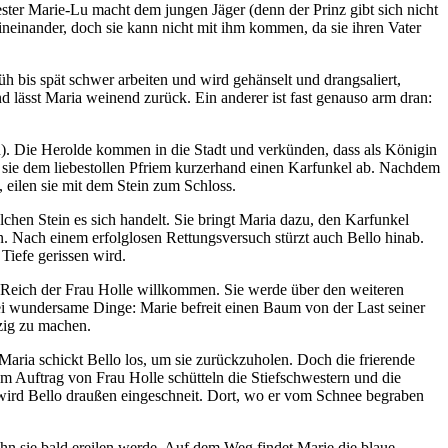
ter Marie-Lu macht dem jungen Jäger (denn der Prinz gibt sich nicht
neinander, doch sie kann nicht mit ihm kommen, da sie ihren Vater
h bis spät schwer arbeiten und wird gehänselt und drangsaliert,
d lässt Maria weinend zurück. Ein anderer ist fast genauso arm dran:
n). Die Herolde kommen in die Stadt und verkünden, dass als Königin
et sie dem liebestollen Pfriem kurzerhand einen Karfunkel ab. Nachdem
eilen sie mit dem Stein zum Schloss.
hen Stein es sich handelt. Sie bringt Maria dazu, den Karfunkel
n. Nach einem erfolglosen Rettungsversuch stürzt auch Bello hinab.
Tiefe gerissen wird.
 Reich der Frau Holle willkommen. Sie werde über den weiteren
rlei wundersame Dinge: Marie befreit einen Baum von der Last seiner
zig zu machen.
Maria schickt Bello los, um sie zurückzuholen. Doch die frierende
m Auftrag von Frau Holle schütteln die Stiefschwestern und die
, wird Bello draußen eingeschneit. Dort, wo er vom Schnee begraben
hn sie bald ereilen werde. Auf dem Weg findet Marie die blaue