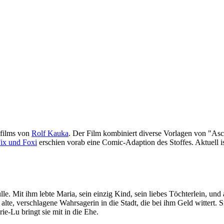
kfilms von
Rolf Kauka
. Der Film kombiniert diverse Vorlagen von "As
ix und Foxi
erschien vorab eine Comic-Adaption des Stoffes. Aktuell is
lle. Mit ihm lebte Maria, sein einzig Kind, sein liebes Töchterlein, und
te, verschlagene Wahrsagerin in die Stadt, die bei ihm Geld wittert. Si
ie-Lu bringt sie mit in die Ehe.