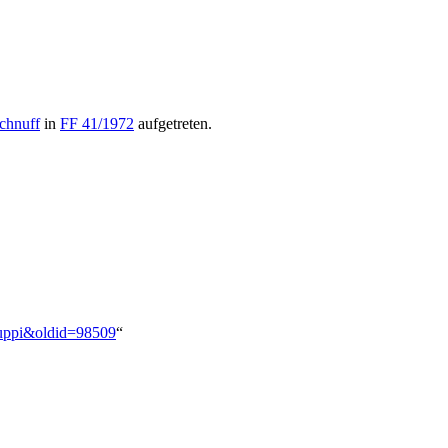
chnuff
in
FF 41/1972
aufgetreten.
truppi&oldid=98509
“