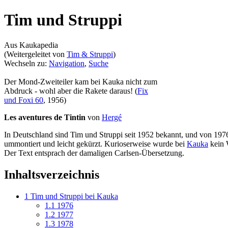
Tim und Struppi
Aus Kaukapedia
(Weitergeleitet von
Tim & Struppi
)
Wechseln zu:
Navigation
,
Suche
Der Mond-Zweiteiler kam bei Kauka nicht zum
Abdruck - wohl aber die Rakete daraus! (
Fix
und Foxi 60
, 1956)
Les aventures de Tintin
von
Hergé
In Deutschland sind Tim und Struppi seit 1952 bekannt, und von 1976
ummontiert und leicht gekürzt. Kurioserweise wurde bei
Kauka
kein 
Der Text entsprach der damaligen Carlsen-Übersetzung.
Inhaltsverzeichnis
1
Tim und Struppi bei Kauka
1.1
1976
1.2
1977
1.3
1978