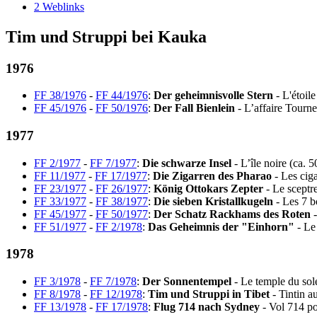
2
Weblinks
Tim und Struppi bei Kauka
1976
FF 38/1976
-
FF 44/1976
:
Der geheimnisvolle Stern
- L'étoile
FF 45/1976
-
FF 50/1976
:
Der Fall Bienlein
- L’affaire Tournes
1977
FF 2/1977
-
FF 7/1977
:
Die schwarze Insel
- L’île noire (ca. 
FF 11/1977
-
FF 17/1977
:
Die Zigarren des Pharao
- Les ciga
FF 23/1977
-
FF 26/1977
:
König Ottokars Zepter
- Le sceptre
FF 33/1977
-
FF 38/1977
:
Die sieben Kristallkugeln
- Les 7 bo
FF 45/1977
-
FF 50/1977
:
Der Schatz Rackhams des Roten
-
FF 51/1977
-
FF 2/1978
:
Das Geheimnis der "Einhorn"
- Le 
1978
FF 3/1978
-
FF 7/1978
:
Der Sonnentempel
- Le temple du sole
FF 8/1978
-
FF 12/1978
:
Tim und Struppi in Tibet
- Tintin au
FF 13/1978
-
FF 17/1978
:
Flug 714 nach Sydney
- Vol 714 po