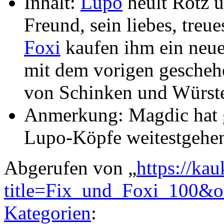
Inhalt:
Lupo
heult Rotz u
Freund, sein liebes, treu
Foxi
kaufen ihm ein neues
mit dem vorigen gescheh
von Schinken und Würst
Anmerkung: Magdic hat g
Lupo-Köpfe weitestgehend
Abgerufen von „
https://ka
title=Fix_und_Foxi_100&
Kategorien
: