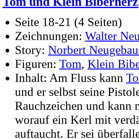
Tom und Klein Biberherz
Seite 18-21 (4 Seiten)
Zeichnungen:
Walter Ne
Story:
Norbert Neugebau
Figuren:
Tom
,
Klein Bib
Inhalt: Am Fluss kann
T
und er selbst seine Pistol
Rauchzeichen und kann m
worauf ein Kerl mit ver
auftaucht. Er sei überfal