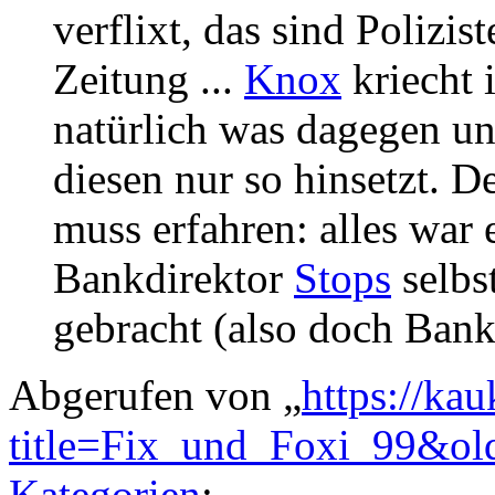
verflixt, das sind Polizist
Zeitung ...
Knox
kriecht 
natürlich was dagegen un
diesen nur so hinsetzt.
muss erfahren: alles war 
Bankdirektor
Stops
selbs
gebracht (also doch Bank
Abgerufen von „
https://ka
title=Fix_und_Foxi_99&ol
Kategorien
: