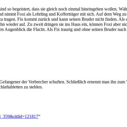
d so begeistert, dass sie gleich noch einmal hineingehen wollen. Währe
d nimmt Foxi als Lehrling und Kofferträger mit sich. Auf dem Weg zu se
zu tragen. Fix kommt zurück und kann seinen Bruder nicht finden. Als 
ihn wieder auf. Zu zweit dringen sie ins Haus ein, können Foxi aber 
n Augenblick die Flucht. Als Fix traurig und ohne seinen Bruder nach
ls Gefangener der Verbrecher schuften. Schließlich ernennt man ihn zum
hlaftabletten zu stehlen.
oxi_359&oldid=121817
“