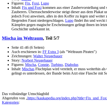
Figuren:
Fix
,
Foxi
,
Lupo
Inhalt:
Fix und Foxi
kommen aus einer Zaubervorstellung und sin
Zauberers. Überraschenderweise steigt dieser aus dem Plakat un
jedoch Foxi anweisen, alles in den Koffer zu legen und weiter 
fliegenden Faust niedergeschlagen.
Lupo
findet ihn und weckt 
Kämpfen gegen magische Erscheinungen gelingt ihnen im letzte
Geschichte unbekannt ist.
Mischa im Weltraum
, Teil 5/7
Seite 41-46 (6 Seiten)
Auch erschienen in:
FF Extra 3
(als "Weltraum Piraten")
Zeichnungen:
Walter Neugebauer
Story:
Norbert Neugebauer
Figuren:
Mischa
,
Connie
,
Turbino
,
Diabolus
Inhalt:
Mischas
Fluchtplan wird vereitelt, er muss weiterhin a
gelingt es unterdessen, der Bande beim Arzt eine Flasche mit Sc
Das vollständige Umschlagbild
Abgerufen von „
https://kaukapedia.org/index.php?title=Fix_und_F
Kategorien
: