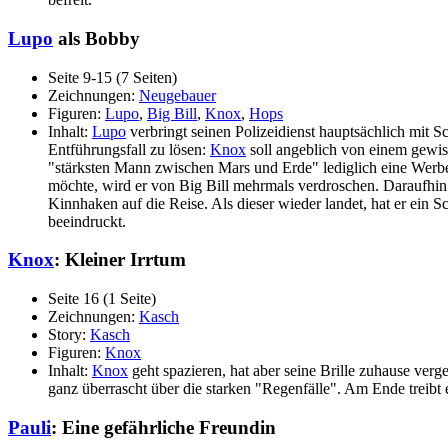
Lupo
als Bobby
Seite 9-15 (7 Seiten)
Zeichnungen:
Neugebauer
Figuren:
Lupo
,
Big Bill
,
Knox
,
Hops
Inhalt:
Lupo
verbringt seinen Polizeidienst hauptsächlich mit S
Entführungsfall zu lösen:
Knox
soll angeblich von einem gewiss
"stärksten Mann zwischen Mars und Erde" lediglich eine Wer
möchte, wird er von Big Bill mehrmals verdroschen. Daraufhin
Kinnhaken auf die Reise. Als dieser wieder landet, hat er ein 
beeindruckt.
Knox
: Kleiner Irrtum
Seite 16 (1 Seite)
Zeichnungen:
Kasch
Story:
Kasch
Figuren:
Knox
Inhalt:
Knox
geht spazieren, hat aber seine Brille zuhause verge
ganz überrascht über die starken "Regenfälle". Am Ende treibt 
Pauli
: Eine gefährliche Freundin