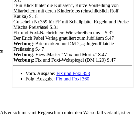
"Ein Blick hinter die Kulissen", Kurze Vorstellung von
Mitarbeitern mit deren Kinderfotos (einschließlich Rolf
Kauka) S.18
Gutschein Nr.359 für FF mit Schallplatte; Regeln und Preise
Mischa-Preisrätsel S.31
Fix und Foxi-Nachrichten; Wir schreiben uns... S.32
Der Erich Pabel Verlag gratuliert zum Jubiläum S.47
Werbung
: Briefmarken nur DM 2,--; Jugendfilatelie
Freilassing S.47
en
Werbung
: View-Master "Max und Moritz" S.47
Werbung
: Fix und Foxi-Weltspiegel (DM 1,20) S.47
Vorh. Ausgabe:
Fix und Foxi 358
Folg. Ausgabe:
Fix und Foxi 360
Als er sich mitsamt Regenschirm unter den Wasserfall verläuft, ist er