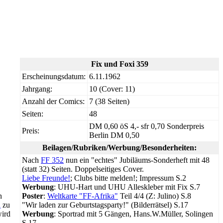
Fix und Foxi 359
Erscheinungsdatum:
6.11.1962
Jahrgang:
10 (Cover: 11)
Anzahl der Comics:
7 (38 Seiten)
Seiten:
48
DM 0,60 öS 4,- sfr 0,70 Sonderpreis
Preis:
Berlin DM 0,50
Beilagen/Rubriken/Werbung/Besonderheiten:
Nach
FF 352
nun ein "echtes" Jubiläums-Sonderheft mit 48
(statt 32) Seiten. Doppelseitiges Cover.
Liebe Freunde!
; Clubs bitte melden!; Impressum S.2
Werbung
: UHU-Hart und UHU Alleskleber mit Fix S.7
Poster
:
Weltkarte "FF-Afrika"
Teil 4/4 (Z: Julino) S.8
n
"Wir laden zur Geburtstagsparty!" (Bilderrätsel) S.17
i
zu
Werbung
: Sportrad mit 5 Gängen, Hans.W.Müller, Solingen
wird
S.17