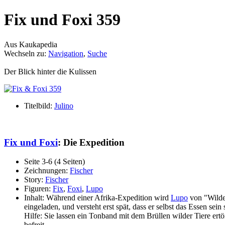
Fix und Foxi 359
Aus Kaukapedia
Wechseln zu:
Navigation
,
Suche
Der Blick hinter die Kulissen
Titelbild:
Julino
Fix und Foxi
: Die Expedition
Seite 3-6 (4 Seiten)
Zeichnungen:
Fischer
Story:
Fischer
Figuren:
Fix
,
Foxi
,
Lupo
Inhalt: Während einer Afrika-Expedition wird
Lupo
von "Wilden
eingeladen, und versteht erst spät, dass er selbst das Essen sei
Hilfe: Sie lassen ein Tonband mit dem Brüllen wilder Tiere ert
befreit.