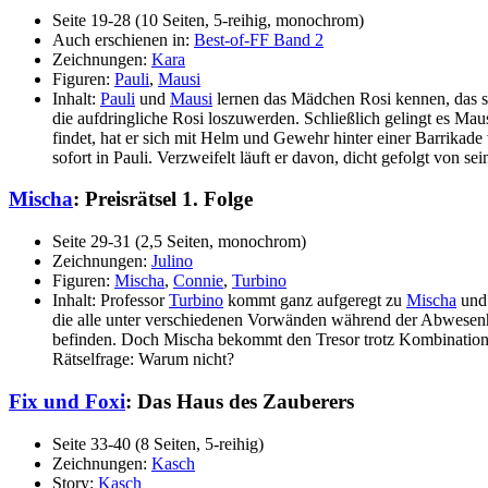
Seite 19-28 (10 Seiten, 5-reihig, monochrom)
Auch erschienen in:
Best-of-FF Band 2
Zeichnungen:
Kara
Figuren:
Pauli
,
Mausi
Inhalt:
Pauli
und
Mausi
lernen das Mädchen Rosi kennen, das sic
die aufdringliche Rosi loszuwerden. Schließlich gelingt es Ma
findet, hat er sich mit Helm und Gewehr hinter einer Barrika
sofort in Pauli. Verzweifelt läuft er davon, dicht gefolgt von s
Mischa
: Preisrätsel 1. Folge
Seite 29-31 (2,5 Seiten, monochrom)
Zeichnungen:
Julino
Figuren:
Mischa
,
Connie
,
Turbino
Inhalt: Professor
Turbino
kommt ganz aufgeregt zu
Mischa
un
die alle unter verschiedenen Vorwänden während der Abwesenhe
befinden. Doch Mischa bekommt den Tresor trotz Kombination 
Rätselfrage: Warum nicht?
Fix und Foxi
: Das Haus des Zauberers
Seite 33-40 (8 Seiten, 5-reihig)
Zeichnungen:
Kasch
Story:
Kasch