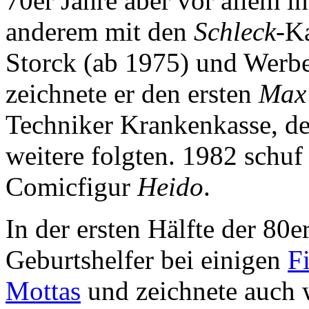
70er Jahre aber vor allem i
anderem mit den
Schleck
-K
Storck (ab 1975) und Werb
zeichnete er den ersten
Max
Techniker Krankenkasse, d
weitere folgten. 1982 schuf
Comicfigur
Heido
.
In der ersten Hälfte der 80er
Geburtshelfer bei einigen
F
Mottas
und zeichnete auch 