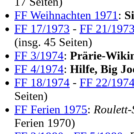
17 Seiten)
FF Weihnachten 1971
:
S
FF 17/1973
-
FF 21/197
(insg. 45 Seiten)
FF 3/1974
:
Prärie-Wiki
FF 4/1974
:
Hilfe, Big J
FF 18/1974
-
FF 22/197
Seiten)
FF Ferien 1975
:
Roulett-
Ferien 1970)