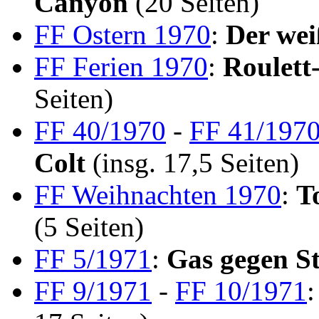
Canyon
(20 Seiten)
FF Ostern 1970
:
Der wei
FF Ferien 1970
:
Roulett
Seiten)
FF 40/1970
-
FF 41/197
Colt
(insg. 17,5 Seiten)
FF Weihnachten 1970
:
T
(5 Seiten)
FF 5/1971
:
Gas gegen S
FF 9/1971
-
FF 10/1971