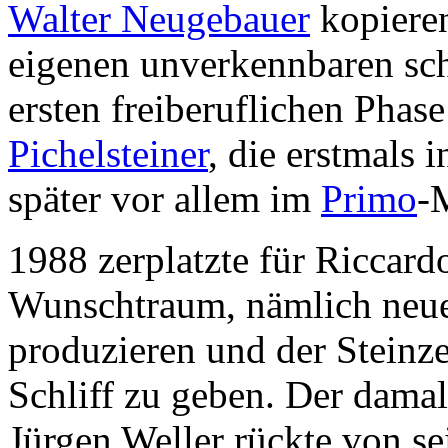
Walter Neugebauer
kopieren
eigenen unverkennbaren schl
ersten freiberuflichen Phas
Pichelsteiner
, die erstmals 
später vor allem im
Primo
-
1988 zerplatzte für Riccard
Wunschtraum, nämlich neue 
produzieren und der Steinze
Schliff zu geben. Der dama
Jürgen Weller rückte von s