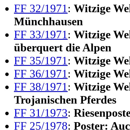
FF 32/1971
:
Witzige We
Münchhausen
FF 33/1971
:
Witzige We
überquert die Alpen
FF 35/1971
:
Witzige Wel
FF 36/1971
:
Witzige Wel
FF 38/1971
:
Witzige Wel
Trojanischen Pferdes
FF 31/1973
:
Riesenpost
FF 25/1978
:
Poster: Au