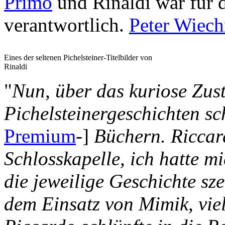
Primo
und Rinaldi war für d
verantwortlich.
Peter Wiec
Eines der seltenen Pichelsteiner-Titelbilder von
Rinaldi
"
Nun, über das kuriose Zu
Pichelsteinergeschichten sc
Premium
-]
Büchern. Riccard
Schlosskapelle, ich hatte m
die jeweilige Geschichte s
dem Einsatz von Mimik, viel