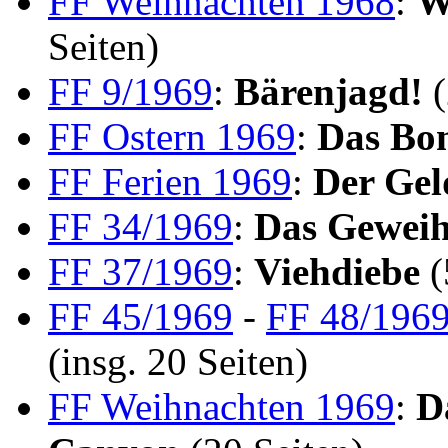
FF Weihnachten 1968
:
W
Seiten)
FF 9/1969
:
Bärenjagd!
(
FF Ostern 1969
:
Das Bo
FF Ferien 1969
:
Der Gel
FF 34/1969
:
Das Gewei
FF 37/1969
:
Viehdiebe
(
FF 45/1969
-
FF 48/196
(insg. 20 Seiten)
FF Weihnachten 1969
:
D