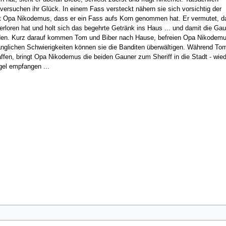
rsuchen ihr Glück. In einem Fass versteckt nähern sie sich vorsichtig der
t Opa Nikodemus, dass er ein Fass aufs Korn genommen hat. Er vermutet, d
rloren hat und holt sich das begehrte Getränk ins Haus ... und damit die Gau
nden. Kurz darauf kommen Tom und Biber nach Hause, befreien Opa Nikodem
änglichen Schwierigkeiten können sie die Banditen überwältigen. Während To
ffen, bringt Opa Nikodemus die beiden Gauner zum Sheriff in die Stadt - wie
gel empfangen ...