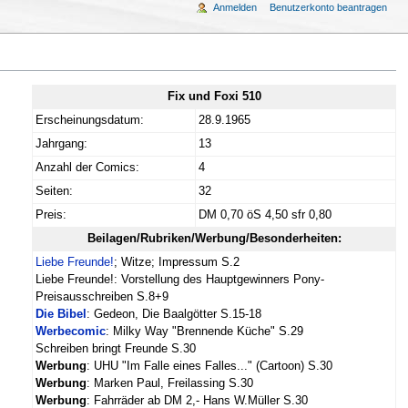
Anmelden
Benutzerkonto beantragen
Fix und Foxi 510
Erscheinungsdatum:
28.9.1965
Jahrgang:
13
Anzahl der Comics:
4
Seiten:
32
Preis:
DM 0,70 öS 4,50 sfr 0,80
Beilagen/Rubriken/Werbung/Besonderheiten:
Liebe Freunde!
; Witze; Impressum S.2
Liebe Freunde!: Vorstellung des Hauptgewinners Pony-
Preisausschreiben S.8+9
Die Bibel
: Gedeon, Die Baalgötter S.15-18
Werbecomic
: Milky Way "Brennende Küche" S.29
Schreiben bringt Freunde S.30
Werbung
: UHU "Im Falle eines Falles..." (Cartoon) S.30
Werbung
: Marken Paul, Freilassing S.30
Werbung
: Fahrräder ab DM 2,- Hans W.Müller S.30