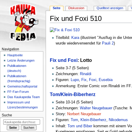
Seite
Diskussion
Quelltext anzeigen
Fix und Foxi 510
Wechseln zu:
Navigation
,
Suche
Titelbild:
Kara
(illustriert "Ausflug in die Unte
wurde wiederverwendet für
Pauli 2
)
Navigation
Hauptseite
Fix und Foxi
: Lotto
Letzte Änderungen
Publikationen
Seite 3-7 (5 Seiten)
(deutsch)
Zeichnungen:
Rinaldi
Publikationen
Figuren:
Lupo
,
Fix
,
Foxi
,
Eusebia
(fremdsprachig)
Anmerkung: Erster Comic von Rinaldi im FF.
Gemeinschaftsportal
FF-Fan-Forum
Tom/Klein-Biberherz
Das Kaukapedia Team
Seite 10-14 (5 Seiten)
Impressum und
Lizenzbestimmungen
Zeichnungen:
Walter Neugebauer
(Tusche: M
Story:
Norbert Neugebauer
Suche
Figuren:
Tom
,
Klein-Biberherz
,
Nikodemus
Inhalt:
Tom und Biber
kommen mit einem Vog
Kugelregen empfangen. Seit er Gold gefunden 