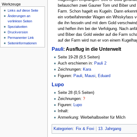
Werkzeuge
belauschen zwei Gauner Tom und Biber und ve
Links auf diese Seite
Farm. Schon hagelt es Kugeln. Dann erkenn
Änderungen an
ein vorbeifahrender Wagen ein Whiskyfass ve
verlinkten Seiten
die ihn fesseln und mit dem Gold verschwi
Spezialseiten
und helfen ihm bei der Verfolgung. Nach anf
Druckversion
und Biber das Gold wieder auf die Farm scha
Permanenter Link
auf der Farm wird nun er von einem Kugelha
Seiten­informationen
Pauli
: Ausflug in die Unterwelt
Seite 19-28 (9,5 Seiten)
Auch erschienen in:
Pauli 2
Zeichnungen:
Kara
Figuren:
Pauli
,
Mausi
,
Eduard
Lupo
Seite 28 (0,5 Seiten)
Zeichnungen:
?
Figuren:
Lupo
Inhalt:
Anmerkung: Werbehalbseiter für Milch
Kategorien
:
Fix & Foxi
13. Jahrgang