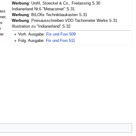
Werbung
: Unifil, Stoeckel & Co., Freilassing S.30
Indianerland Nr.6 "Metacomet" S.31
ass
Werbung
: BILOfix Technikbaukasten S.31
ner,
Werbung
: Preisausschreiben VDO Tachometer Werke S.31
us
Illustration zu "Indianerland" S.32
m
der
Vorh. Ausgabe:
Fix und Foxi 509
Folg. Ausgabe:
Fix und Foxi 511