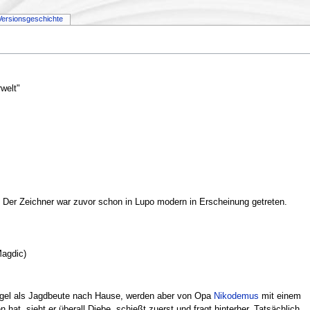
Versionsgeschichte
rwelt"
 Der Zeichner war zuvor schon in Lupo modern in Erscheinung getreten.
agdic)
el als Jagdbeute nach Hause, werden aber von Opa
Nikodemus
mit einem
hat, sieht er überall Diebe, schießt zuerst und fragt hinterher. Tatsächlich