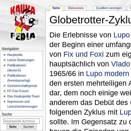
Seite
Diskussion
Quelltext anzeigen
Globetrotter-Zykl
Wechseln zu:
Navigation
,
Suche
Die Erlebnisse von
Lupo
der Beginn einer umfangr
Navigation
von
Fix und Foxi
zum eig
Hauptseite
Letzte Änderungen
hauptsächlich von
Vlado
Publikationen
(deutsch)
1965/66 in
Lupo modern
Publikationen
(fremdsprachig)
den ersten mehrteiligen
Gemeinschaftsportal
dar, dem noch einige weit
FF-Fan-Forum
Das Kaukapedia Team
anderem das Debüt des
Impressum und
Lizenzbestimmungen
folgenden Zyklus mit
Lup
Suche
sollte. Im Gegensatz zu