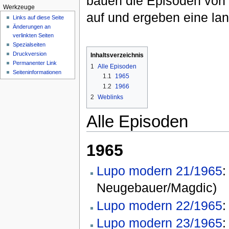
bauen die Episoden von 
Werkzeuge
auf und ergeben eine la
Links auf diese Seite
Änderungen an
verlinkten Seiten
Spezialseiten
Druckversion
Inhaltsverzeichnis
Permanenter Link
1
Alle Episoden
Seiten­informationen
1.1
1965
1.2
1966
2
Weblinks
Alle Episoden
1965
Lupo modern 21/1965
Neugebauer/Magdic)
Lupo modern 22/1965
Lupo modern 23/1965